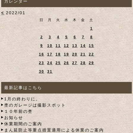
カレンダー
<
2022/01
日
月
火
水
木
金
土
1
2
3
4
5
6
7
8
9
10
11
12
13
14
15
16
17
18
19
20
21
22
23
24
25
26
27
28
29
30
31
最新記事はこちら
1月の終わりに。
杢のガレージは撮影スポット
１０年前の杢
お知らせ
休業期間のご案内
まん延防止等重点措置適用による休業のご案内