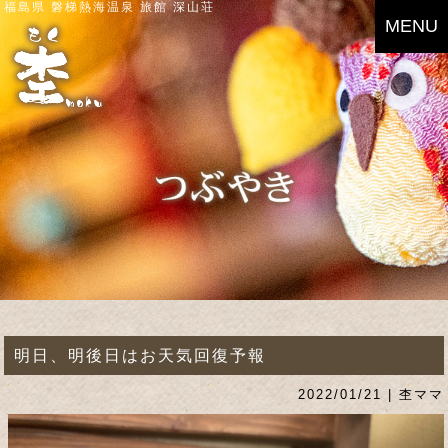
福島県 磐梯熱海温泉 旅館 深山荘
MENU
明日、明後日はお天気回復予報
2022/01/21 | 杢ママ