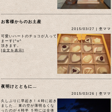
お客様からのお土産
2015/03/27 | 杢ママ
可愛いハートのチョコが入って
まーす(^o^ゞ
頂きます。
[全文を表示]
夜明けとともに…
2015/03/26 | 杢ママ
久しぶりに早起き！４時に起き
ました… 東の空が薄明るくな
ったのが４時半 ５時には全体