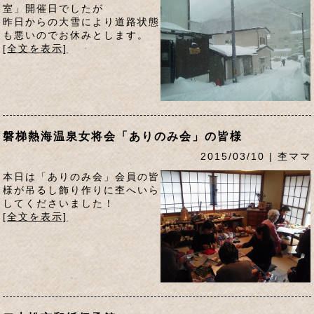
室」開催日でしたが
昨日からの大雪により道路状態
も悪いのでお休みとします。
[全文を表示]
磐梯熱海温泉女将会「ありのみ会」の皆様
2015/03/10 | 杢ママ
本日は「ありのみ会」会員の皆
様が吊るし飾り作りに杢へいら
してくださいました！
[全文を表示]