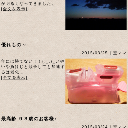
が明るくなってきました。
[全文を表示]
優れもの～
2015/03/25 | 杢ママ
年には勝てない！！(._.)_いや
いや負けじと競争しても加速す
るは老化…
[全文を表示]
最高齢 ９３歳のお客様♪
2015/03/24 | 杢ママ