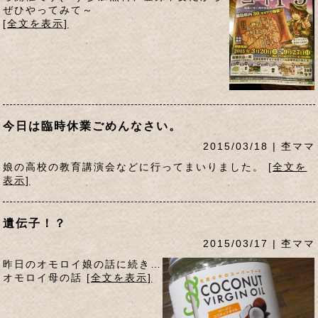
ぜひやってみて～
[全文を表示]
今日は臨時休業ごめんなさい。
2015/03/18 | 杢ママ
娘の高校の教育講演会などに行ってまいりました。
[全文を
表示]
遺伝子！？
2015/03/17 | 杢ママ
昨日のオモロイ娘の話に続き…
オモロイ母の話
[全文を表示]