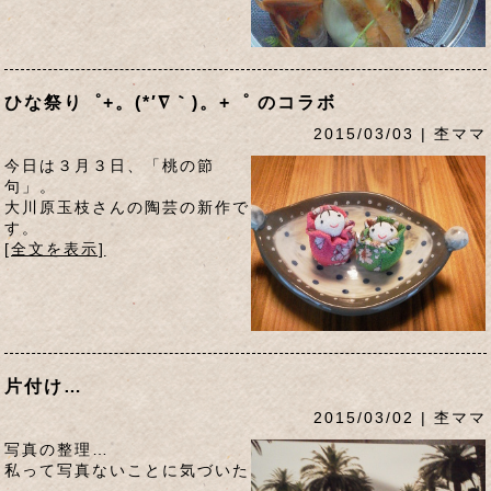
ひな祭り゜+。(*′∇｀)。+゜ のコラボ
2015/03/03 | 杢ママ
今日は３月３日、「桃の節
句」。
大川原玉枝さんの陶芸の新作で
す。
[全文を表示]
片付け…
2015/03/02 | 杢ママ
写真の整理…
私って写真ないことに気づいた