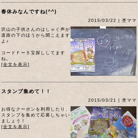
春休みなんですね(^^)
2015/03/22 | 杢ママ
沢山の子供さんのはしゃぐ声が
道路の下のほうから聞こえます
よ♪
コードＦー５宝探ししてます
ね。
[全文を表示]
スタンプ集めて！！
2015/03/21 | 杢ママ
お得なクーポンを利用したり、
スタンプを集めて応募しちゃい
ましょう！
[全文を表示]