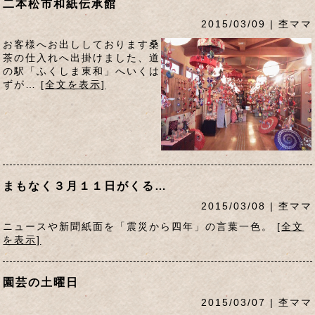
二本松市和紙伝承館
2015/03/09 | 杢ママ
お客様へお出ししております桑
茶の仕入れへ出掛けました、道
の駅「ふくしま東和」へいくは
ずが…
[全文を表示]
まもなく３月１１日がくる…
2015/03/08 | 杢ママ
ニュースや新聞紙面を「震災から四年」の言葉一色。
[全文
を表示]
園芸の土曜日
2015/03/07 | 杢ママ