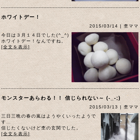
ホワイトデー！
2015/03/14 | 杢ママ
今日は３月１４日でした(^_^)
ホワイトデー！なんですね。
[全文を表示]
モンスターあらわる！！ 信じられない～ (-_-;)
2015/03/13 | 杢ママ
三日三晩の春の嵐はようやくいったようで
す…
信じたくないけど杢の玄関でした。
[全文を表示]