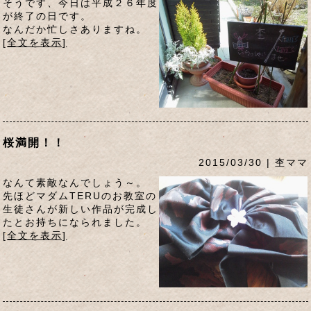
そうです、今日は平成２６年度
が終了の日です。
なんだか忙しさありますね。
[全文を表示]
桜満開！！
2015/03/30 | 杢ママ
なんて素敵なんでしょう～。
先ほどマダムTERUのお教室の
生徒さんが新しい作品が完成し
たとお持ちになられました。
[全文を表示]