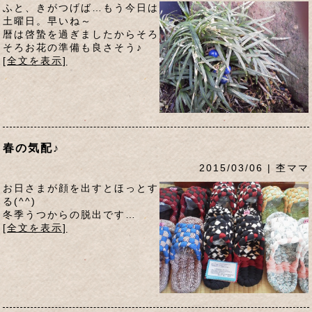
ふと、きがつげば…もう今日は
土曜日。早いね～
暦は啓蟄を過ぎましたからそろ
そろお花の準備も良さそう♪
[全文を表示]
春の気配♪
2015/03/06 | 杢ママ
お日さまが顔を出すとほっとす
る(^^)
冬季うつからの脱出です…
[全文を表示]