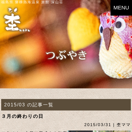
福島県 磐梯熱海温泉 旅館 深山荘
MENU
2015/03 の記事一覧
３月の終わりの日
2015/03/31 | 杢ママ