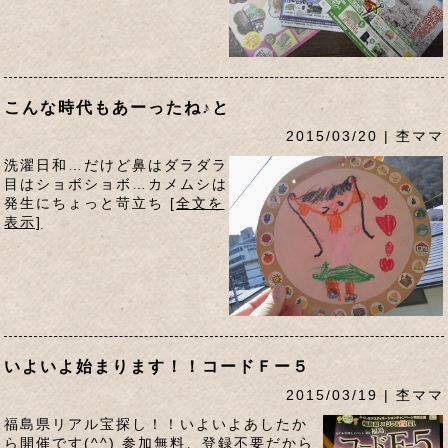
こんな時代もあーったね♪と
2015/03/20 | 杢ママ
洗濯日和…だけど鼻はダラダラ
目はショボショボ…カメムシは
発生にちょっと苛立ち
[全文を
表示]
いよいよ始まります！！コードＦー５
2015/03/19 | 杢ママ
福島県リアル宝探し！！いよいよあしたか
ら開催です(^^) 参加無料、登録不要だから