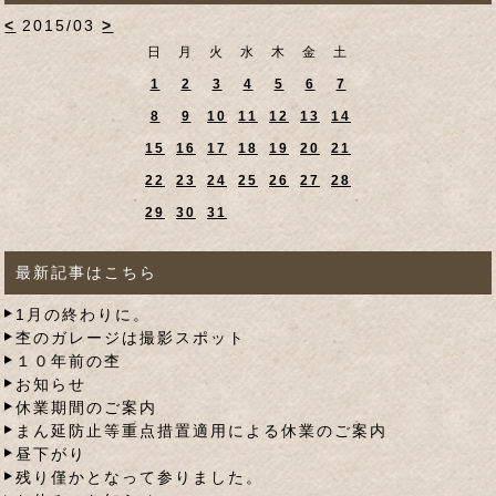
<
2015/03
>
日
月
火
水
木
金
土
1
2
3
4
5
6
7
8
9
10
11
12
13
14
15
16
17
18
19
20
21
22
23
24
25
26
27
28
29
30
31
最新記事はこちら
1月の終わりに。
杢のガレージは撮影スポット
１０年前の杢
お知らせ
休業期間のご案内
まん延防止等重点措置適用による休業のご案内
昼下がり
残り僅かとなって参りました。