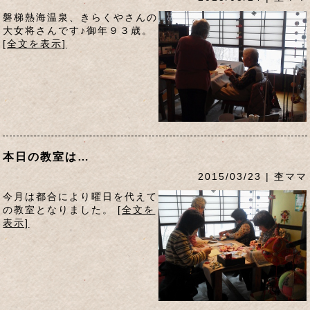
磐梯熱海温泉、きらくやさんの
大女将さんです♪御年９３歳。
[全文を表示]
本日の教室は…
2015/03/23 | 杢ママ
今月は都合により曜日を代えて
の教室となりました。
[全文を
表示]