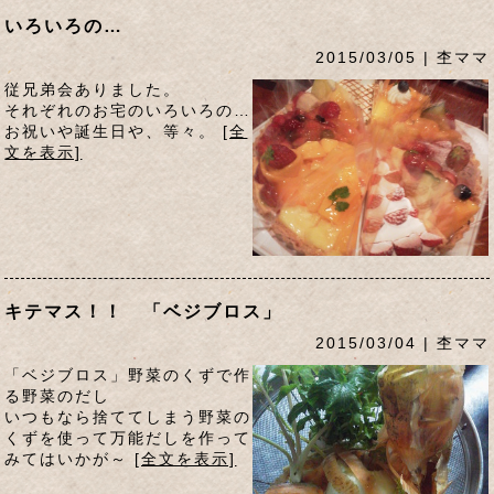
いろいろの…
2015/03/05 | 杢ママ
従兄弟会ありました。
それぞれのお宅のいろいろの…
お祝いや誕生日や、等々。
[全
文を表示]
キテマス！！ 「ベジブロス」
2015/03/04 | 杢ママ
「ベジブロス」野菜のくずで作
る野菜のだし
いつもなら捨ててしまう野菜の
くずを使って万能だしを作って
みてはいかが～
[全文を表示]