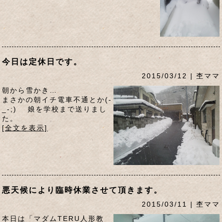
今日は定休日です。
2015/03/12 | 杢ママ
朝から雪かき…
まさかの朝イチ電車不通とか(-
_-;) 娘を学校まで送りまし
た。
[全文を表示]
悪天候により臨時休業させて頂きます。
2015/03/11 | 杢ママ
本日は「マダムTERU人形教