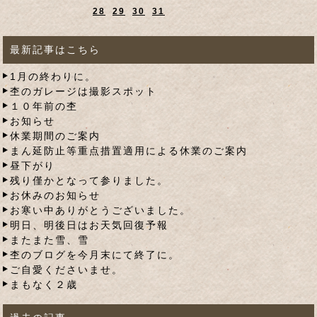
28
29
30
31
最新記事はこちら
1月の終わりに。
杢のガレージは撮影スポット
１０年前の杢
お知らせ
休業期間のご案内
まん延防止等重点措置適用による休業のご案内
昼下がり
残り僅かとなって参りました。
お休みのお知らせ
お寒い中ありがとうございました。
明日、明後日はお天気回復予報
またまた雪、雪
杢のブログを今月末にて終了に。
ご自愛くださいませ。
まもなく２歳