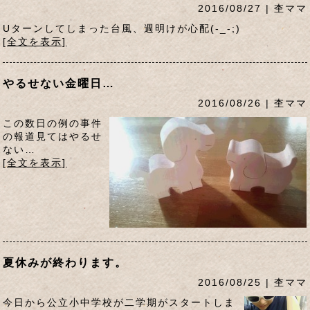
2016/08/27 | 杢ママ
Uターンしてしまった台風、週明けが心配(-_-;)
[全文を表示]
やるせない金曜日…
2016/08/26 | 杢ママ
この数日の例の事件
の報道見てはやるせ
ない…
[全文を表示]
夏休みが終わります。
2016/08/25 | 杢ママ
今日から公立小中学校が二学期がスタートしま