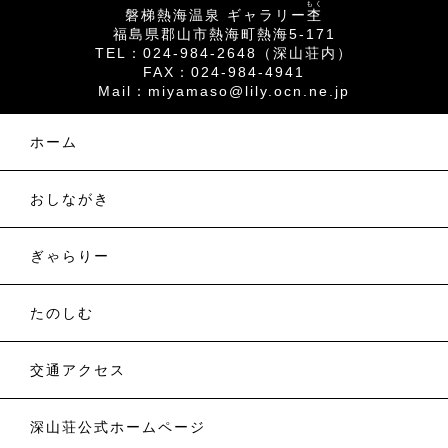
もく
磐梯熱海温泉 ギャラリー
杢
福島県郡山市熱海町熱海5-171
TEL：024-984-2648（深山荘内）
FAX：024-984-4941
Mail：
miyamaso@lily.ocn.ne.jp
ホーム
おしながき
ぎゃらりー
たのしむ
交通アクセス
深山荘公式ホームページ