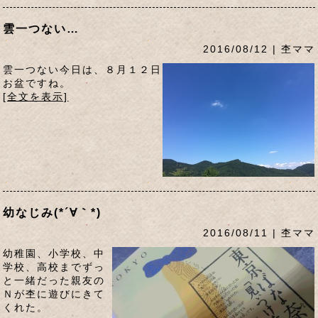
雲一つない…
2016/08/12 | 杢ママ
雲一つない今日は、８月１２日
お盆ですね。
[全文を表示]
幼なじみ(*´∀｀*)
2016/08/11 | 杢ママ
幼稚園、小学校、中
学校、高校までずっ
と一緒だった親友の
Ｎが杢に遊びにきて
くれた。