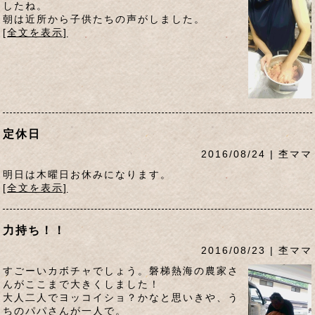
したね。
朝は近所から子供たちの声がしました。
[全文を表示]
定休日
2016/08/24 | 杢ママ
明日は木曜日お休みになります。
[全文を表示]
力持ち！！
2016/08/23 | 杢ママ
すごーいカボチャでしょう。磐梯熱海の農家さ
んがここまで大きくしました！
大人二人でヨッコイショ？かなと思いきや、う
ちのパパさんが一人で。