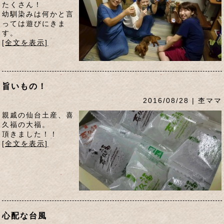
たくさん！
幼馴染みは何かと言
っては遊びにきま
す。
[全文を表示]
旨いもの！
2016/08/28 | 杢ママ
親戚の仙台土産、喜
久福の大福。
頂きました！！
[全文を表示]
心配な台風