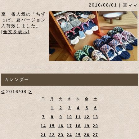
2016/08/01 | 杢ママ
杢一番人気の「ちず
っぱ」夏バージョン
入荷致しました。
[全文を表示]
カレンダー
<
2016/08
>
日
月
火
水
木
金
土
1
2
3
4
5
6
7
8
9
10
11
12
13
14
15
16
17
18
19
20
21
22
23
24
25
26
27