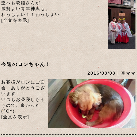
杢へも萩姫さんが…
威勢よい青年神輿も。
わっしょい！！わっしょい！！
[全文を表示]
今週のロンちゃん！
2016/08/08 | 杢ママ
お客様がロンにご面
会、ありがとうござ
います！！
いつもお昼寝しちゃ
うので、良かった
(^O^)
[全文を表示]