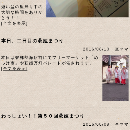
短い盆の里帰り中の
大切な時間をありが
とう！！
[全文を表示]
本日、二日目の萩姫まつり
2016/08/10 | 杢ママ
本日は磐梯熱海駅前にてフリーマーケット「め
っけ市」や萩姫万灯パレードが催されます。
[全文を表示]
わっしょい！！第５０回萩姫まつり
2016/08/09 | 杢ママ