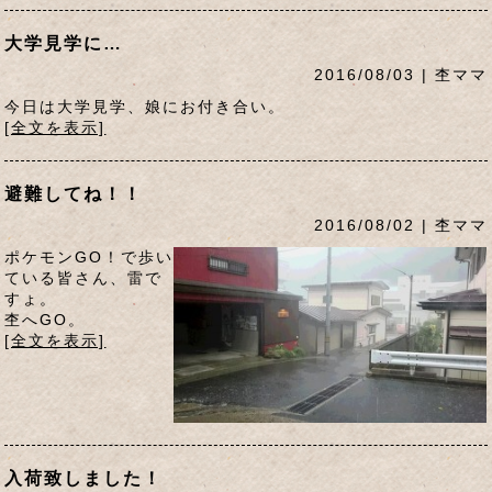
大学見学に…
2016/08/03 | 杢ママ
今日は大学見学、娘にお付き合い。
[全文を表示]
避難してね！！
2016/08/02 | 杢ママ
ポケモンGO！で歩い
ている皆さん、雷で
すょ。
杢へGO。
[全文を表示]
入荷致しました！