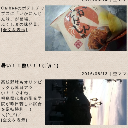
Calbeeのポテトチッ
プスに「いかにんじ
ん味」が登場。
ふくしまの味発見。
[全文を表示]
暑い！！熱い！！(;´д｀)
2016/08/13 | 杢ママ
高校野球もオリンピ
ックも連日アツ
い！！ですね。
福島県代表の聖光学
院が昨日苦しい試合
を逆転勝利！！
＼(^_^)／
[全文を表示]