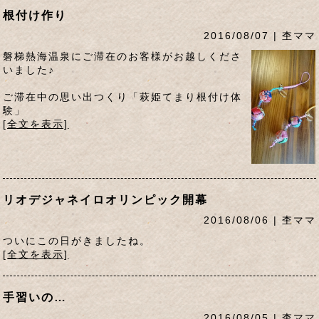
根付け作り
2016/08/07 | 杢ママ
磐梯熱海温泉にご滞在のお客様がお越しくださ
いました♪
ご滞在中の思い出つくり「萩姫てまり根付け体
験」
[全文を表示]
リオデジャネイロオリンピック開幕
2016/08/06 | 杢ママ
ついにこの日がきましたね。
[全文を表示]
手習いの…
2016/08/05 | 杢ママ