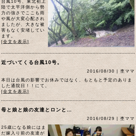
台風10号、東北初上
陸で太平洋側から勢
力の強さでここも雨
や風が大変心配され
ましたが、大きな被
害もなく安堵してい
ます。
[全文を表示]
近づいてくる台風10号。
2016/08/30 | 杢ママ
本日は台風の影響でお休みではなく、もともと予定のありま
した通院日！！にて。
[全文を表示]
母と娘と娘の友達とロンと…
2016/08/29 | 杢ママ
25歳になる娘にはま
だ嫁入り前の友達が