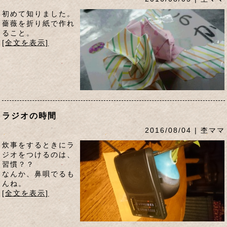
初めて知りました。
薔薇を折り紙で作れ
ること。
[全文を表示]
ラジオの時間
2016/08/04 | 杢ママ
炊事をするときにラ
ジオをつけるのは、
習慣？？
なんか、鼻唄でるも
んね。
[全文を表示]