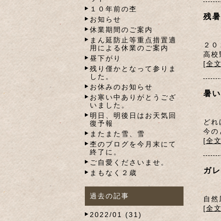
１０年前の杢
残暑
お知らせ
休業期間のご案内
まん延防止等重点措置適
２０
用による休業のご案内
高校
昼下がり
[全
残り僅かとなって参りま
した。
お休みのお知らせ
暑い
お寒い中ありがとうござ
いました。
明日、明後日はお天気回
どれ
復予報
今の
またまた雪、雪
[全
杢のブログを今月末にて
終了に。
ご自愛くださいませ。
ガレ
まもなく２歳
過去の記事
自然
[全
2022/01 (31)