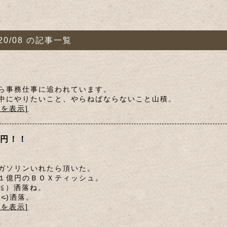
20/08 の記事一覧
ら事務仕事に追われています。
中にやりたいこと、やらねばならないこと山積。
文を表示]
円！！
ガソリンいれたら頂いた。
１億円のＢＯＸティッシュ。
∇≦）洒落ね。
̵ᴗ˂̵)洒落。
文を表示]