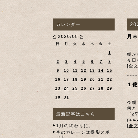
カレンダー
20
<
2020/08
>
月末
日
月
火
水
木
金
土
1
朝か
今日
2
3
4
5
6
7
8
[全
9
10
11
12
13
14
15
16
17
18
19
20
21
22
１億
23
24
25
26
27
28
29
30
31
今朝
何と
最新記事はこちら
（≧
(๑˃
1月の終わりに。
[全
杢のガレージは撮影スポ
ット