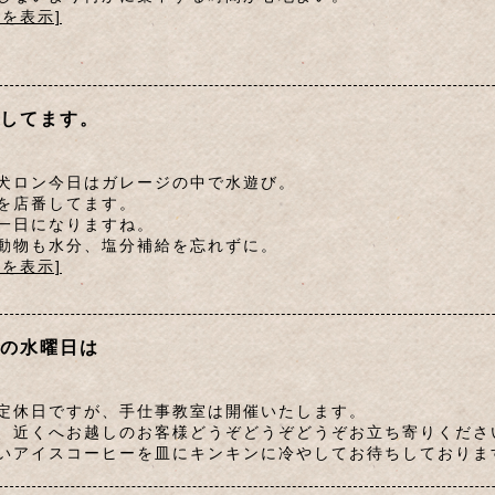
文を表示]
してます。
犬ロン今日はガレージの中で水遊び。
を店番してます。
一日になりますね。
動物も水分、塩分補給を忘れずに。
文を表示]
の水曜日は
定休日ですが、手仕事教室は開催いたします。
、近くへお越しのお客様どうぞどうぞどうぞお立ち寄りくださ
いアイスコーヒーを皿にキンキンに冷やしてお待ちしており