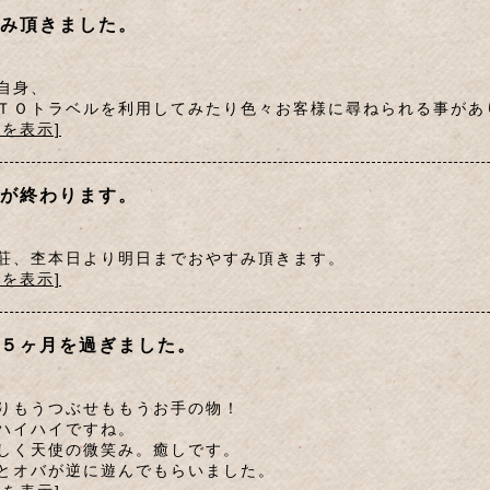
み頂きました。
自身、
ＴＯトラベルを利用してみたり色々お客様に尋ねられる事があ
文を表示]
が終わります。
荘、杢本日より明日までおやすみ頂きます。
文を表示]
５ヶ月を過ぎました。
りもうつぶせももうお手の物！
ハイハイですね。
しく天使の微笑み。癒しです。
とオバが逆に遊んでもらいました。