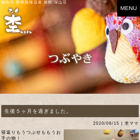
福島県 磐梯熱海温泉 旅館 深山荘
MENU
生後５ヶ月を過ぎました。
2020/08/15 | 杢ママ
寝返りもうつぶせももうお
手の物！