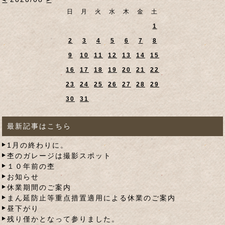
日
月
火
水
木
金
土
1
2
3
4
5
6
7
8
9
10
11
12
13
14
15
16
17
18
19
20
21
22
23
24
25
26
27
28
29
30
31
最新記事はこちら
1月の終わりに。
杢のガレージは撮影スポット
１０年前の杢
お知らせ
休業期間のご案内
まん延防止等重点措置適用による休業のご案内
昼下がり
残り僅かとなって参りました。