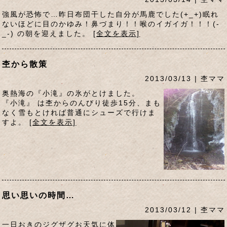
強風が恐怖で…昨日布団干した自分が馬鹿でした(+_+)眠れ
ないほどに目のかゆみ！鼻づまり！！喉のイガイガ！！！(-
_-) の朝を迎えました。
[全文を表示]
杢から散策
2013/03/13 | 杢ママ
奥熱海の『小滝』の氷がとけました。
『小滝』 は杢からのんびり徒歩15分、まも
なく雪もとければ普通にシューズで行けま
すよ。
[全文を表示]
思い思いの時間…
2013/03/12 | 杢ママ
一日おきのジグザグお天気に体