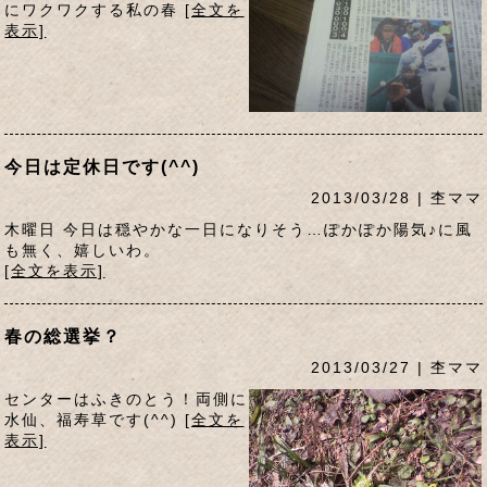
にワクワクする私の春
[全文を
表示]
今日は定休日です(^^)
2013/03/28 | 杢ママ
木曜日 今日は穏やかな一日になりそう…ぽかぽか陽気♪に風
も無く、嬉しいわ。
[全文を表示]
春の総選挙？
2013/03/27 | 杢ママ
センターはふきのとう！両側に
水仙、福寿草です(^^)
[全文を
表示]