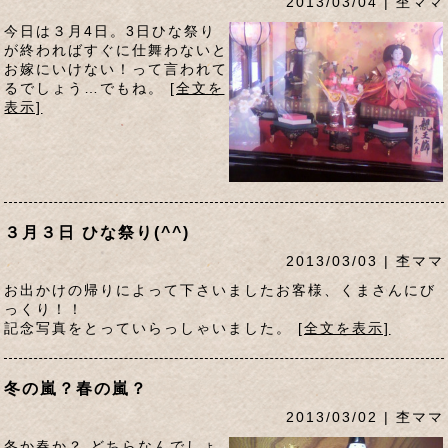
2013/03/04 | 杢ママ
今日は３月4日。3日ひな祭り
が終わればすぐに仕舞わないと
お嫁にいけない！って言われて
るでしょう…でもね。
[全文を
表示]
３月３日 ひな祭り(^^)
2013/03/03 | 杢ママ
お出かけの帰りによって下さいましたお客様、くまさんにび
っくり！！
記念写真をとっていらっしゃいました。
[全文を表示]
冬の嵐？春の嵐？
2013/03/02 | 杢ママ
冬か春か？ どちらなんでしょ