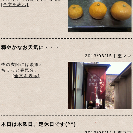
[全文を表示]
穏やかなお天気に・・・
2013/03/15 | 杢ママ
杢の玄関には暖簾♪
ちょっと春気分。
[全文を表示]
本日は木曜日、定休日です(^^)
2013/03/14 | 杢ママ