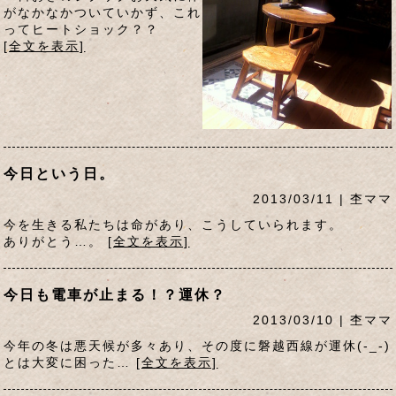
がなかなかついていかず、これ
ってヒートショック？？
[全文を表示]
今日という日。
2013/03/11 | 杢ママ
今を生きる私たちは命があり、こうしていられます。
ありがとう…。
[全文を表示]
今日も電車が止まる！？運休？
2013/03/10 | 杢ママ
今年の冬は悪天候が多々あり、その度に磐越西線が運休(-_-)
とは大変に困った…
[全文を表示]