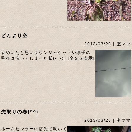
どんより空
2013/03/26 | 杢ママ
春めいたと思いダウンジャケットや厚手の
毛布は洗ってしまった私(-_-;)
[全文を表示]
先取りの春(^^)
2013/03/25 | 杢ママ
ホームセンターの店先で咲いて