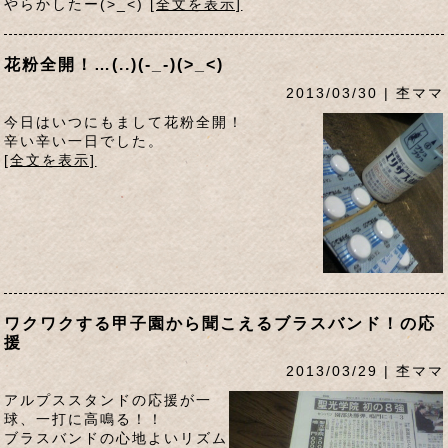
やらかしたー(>_<)
[全文を表示]
花粉全開！…(..)(-_-)(>_<)
2013/03/30 | 杢ママ
今日はいつにもまして花粉全開！
辛い辛い一日でした。
[全文を表示]
ワクワクする甲子園から聞こえるブラスバンド！の応
援
2013/03/29 | 杢ママ
アルプススタンドの応援が一
球、一打に高鳴る！！
ブラスバンドの心地よいリズム