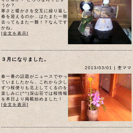
うか？
寒さと暖かさを交互に繰り返し
春を迎えるのか…はたまた一難
去ってもまた一難！？なんです
かね。
[全文を表示]
３月になりました。
2013/03/01 | 杢ママ
春一番の話題がニュースでやっ
ていましたから、これから少し
ずつ桜便りも北上してくるのを
楽しみに(^^)深山荘では桜情報
を本日より掲載始めました！
[全文を表示]