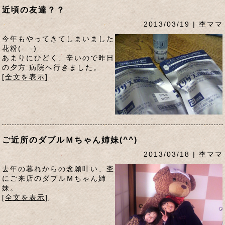
近頃の友達？？
2013/03/19 | 杢ママ
今年もやってきてしまいました
花粉(-_-)
あまりにひどく、辛いので昨日
の夕方 病院へ行きました。
[全文を表示]
ご近所のダブルＭちゃん姉妹(^^)
2013/03/18 | 杢ママ
去年の暮れからの念願叶い、杢
にご来店のダブルＭちゃん姉
妹。
[全文を表示]