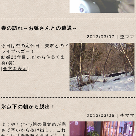
春の訪れ～お猿さんとの遭遇～
2013/03/07 | 杢ママ
今日は杢の定休日。夫君とのド
ライブへゴー！
結婚23年目…だから仲良く出
発(笑)
[全文を表示]
氷点下の朝から脱出！
2013/03/06 | 杢ママ
ようやく(^-^)朝の目覚めが寒
さで辛いから抜け出し… これ
からは【春眠暁を覚えず】 ま