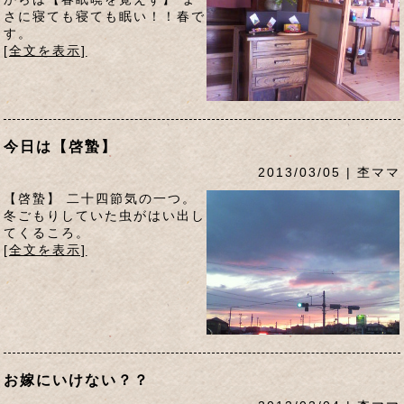
さに寝ても寝ても眠い！！春で
す。
[全文を表示]
今日は【啓蟄】
2013/03/05 | 杢ママ
【啓蟄】 二十四節気の一つ。
冬ごもりしていた虫がはい出し
てくるころ。
[全文を表示]
お嫁にいけない？？