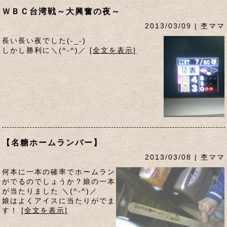
ＷＢＣ台湾戦～大興奮の夜～
2013/03/09 | 杢ママ
長い長い夜でした(-_-)
しかし勝利に＼(^-^)／
[全文を表示]
【名糖ホームランバー】
2013/03/08 | 杢ママ
何本に一本の確率でホームラン
がでるのでしょうか？娘の一本
が当たりました ＼(^-^)／
娘はよくアイスに当たりがでま
す！
[全文を表示]