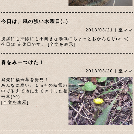
今日は、風の強い木曜日(..)
2013/03/21 | 杢ママ
洗濯にも掃除にも不向きな陽気にちょっとおかんむり(>_<)
今日は 定休日です。
[全文を表示]
春をみーつけた！
2013/03/20 | 杢ママ
庭先に福寿草を発見！
あんなに寒い、１mもの積雪の
中で耐えて地に出てきました福
寿草(^^)
[全文を表示]