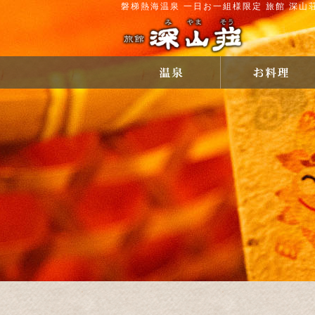
磐梯熱海温泉 一日お一組様限定 旅館 深山