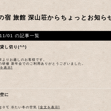
の宿 旅館 深山荘からちょっとお知ら
011/01 の記事一覧
貸し切り(^^)
市よりお越しのお客様です。
の研修 新年会でのご利用ありがとうございました。
文を表示]
空に
は０℃ 冷たい冬の空気
[全文を表示]