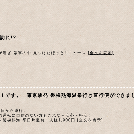
訪れ!?
が過ぎ 厳寒の中 見つけたほっと!!ニュース
[全文を表示]
！です。 東京駅発 磐梯熱海温泉行き直行便ができま
1日から運行。
の運転に自信のない方もこれなら安心・格安！
～磐梯熱海 平日片道お一人様1,900円
[全文を表示]