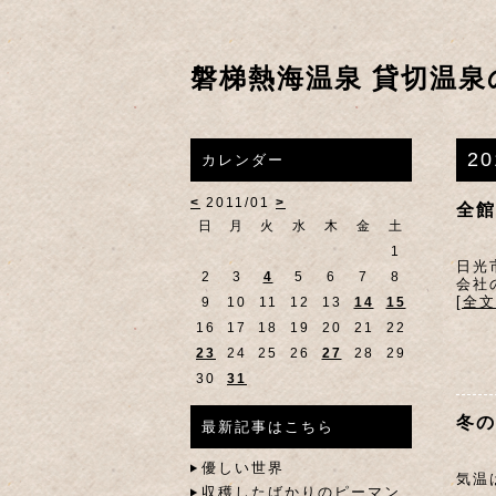
磐梯熱海温泉 貸切温泉
2
カレンダー
<
2011/01
>
全館
日
月
火
水
木
金
土
1
日光
2
3
4
5
6
7
8
会社
[全
9
10
11
12
13
14
15
16
17
18
19
20
21
22
23
24
25
26
27
28
29
30
31
冬の
最新記事はこちら
優しい世界
気温
収穫したばかりのピーマン