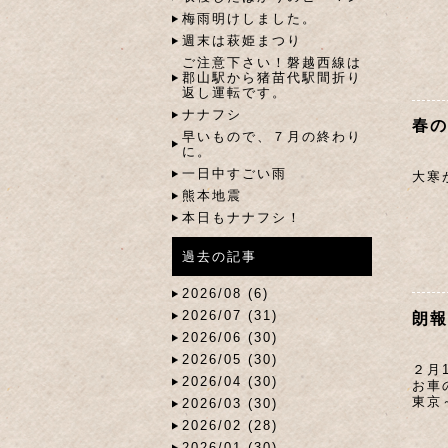
梅雨明けしました。
週末は萩姫まつり
ご注意下さい！磐越西線は
郡山駅から猪苗代駅間折り
返し運転です。
ナナフシ
春の
早いもので、７月の終わり
に。
一日中すごい雨
大寒
熊本地震
本日もナナフシ！
過去の記事
2026/08 (6)
2026/07 (31)
朗報
2026/06 (30)
2026/05 (30)
２月
2026/04 (30)
お車
東京
2026/03 (30)
2026/02 (28)
2026/01 (30)