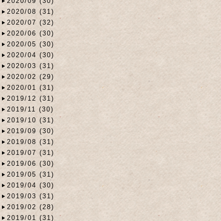
2020/09 (30)
2020/08 (31)
2020/07 (32)
2020/06 (30)
2020/05 (30)
2020/04 (30)
2020/03 (31)
2020/02 (29)
2020/01 (31)
2019/12 (31)
2019/11 (30)
2019/10 (31)
2019/09 (30)
2019/08 (31)
2019/07 (31)
2019/06 (30)
2019/05 (31)
2019/04 (30)
2019/03 (31)
2019/02 (28)
2019/01 (31)