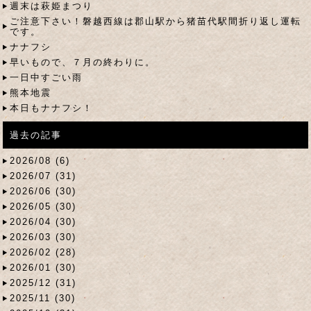
週末は萩姫まつり
ご注意下さい！磐越西線は郡山駅から猪苗代駅間折り返し運転
です。
ナナフシ
早いもので、７月の終わりに。
一日中すごい雨
熊本地震
本日もナナフシ！
過去の記事
2026/08 (6)
2026/07 (31)
2026/06 (30)
2026/05 (30)
2026/04 (30)
2026/03 (30)
2026/02 (28)
2026/01 (30)
2025/12 (31)
2025/11 (30)