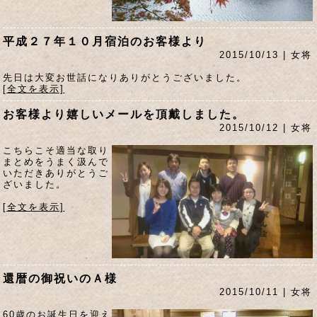
平成２７年１０月宿泊のお客様より
2015/10/13 | 女将
先日は大変お世話になりありがとうございました。
[全文を表示]
お客様より嬉しいメールを頂戴しました。
2015/10/12 | 女将
こちらこそ適当な取り
まとめをうまく汲んで
いただきありがとうご
ざいました。
[全文を表示]
還暦の御祝いのＡ様
2015/10/11 | 女将
60歳のお誕生日を迎え