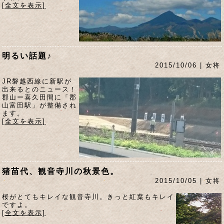
[全文を表示]
明るい話題♪
2015/10/06 | 女将
JR磐越西線に新駅が
出来るとのニュース！
郡山ー喜久田間に「郡
山富田駅」が整備され
ます。
[全文を表示]
猪苗代、観音寺川の秋景色。
2015/10/05 | 女将
桜がとてもキレイな観音寺川。きっと紅葉もキレイ
ですよ。
[全文を表示]