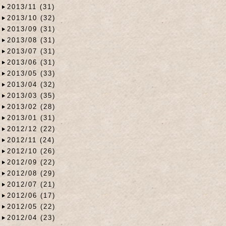
2013/11 (31)
2013/10 (32)
2013/09 (31)
2013/08 (31)
2013/07 (31)
2013/06 (31)
2013/05 (33)
2013/04 (32)
2013/03 (35)
2013/02 (28)
2013/01 (31)
2012/12 (22)
2012/11 (24)
2012/10 (26)
2012/09 (22)
2012/08 (29)
2012/07 (21)
2012/06 (17)
2012/05 (22)
2012/04 (23)