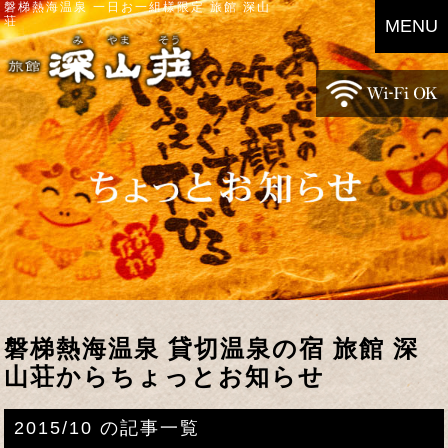
磐梯熱海温泉 一日お一組様限定 旅館 深山
荘
MENU
磐梯熱海温泉 貸切温泉の宿 旅館 深
山荘からちょっとお知らせ
2015/10 の記事一覧