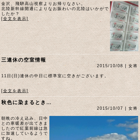
金沢、飛騨高山視察よりお帰りなさい。
北陸新幹線開通によりなお賑わいの北陸はいかがで
したか？
[全文を表示]
三連休の空室情報
2015/10/08 | 女将
11日(日)連休の中日に標準室に空きがございます。
[全文を表示]
秋色に染まるとき…
2015/10/07 | 女将
朝晩の冷え込み、日中
との寒暖差が出てきま
したので紅葉前線は急
に加速しているようで
すね。