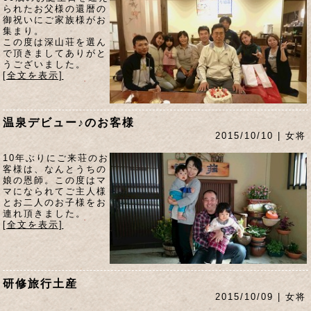
られたお父様の還暦の
御祝いにご家族様がお
集まり。
この度は深山荘を選ん
で頂きましてありがと
うございました。
[全文を表示]
温泉デビュー♪のお客様
2015/10/10 | 女将
10年ぶりにご来荘のお
客様は、なんとうちの
娘の恩師。この度はマ
マになられてご主人様
とお二人のお子様をお
連れ頂きました。
[全文を表示]
研修旅行土産
2015/10/09 | 女将