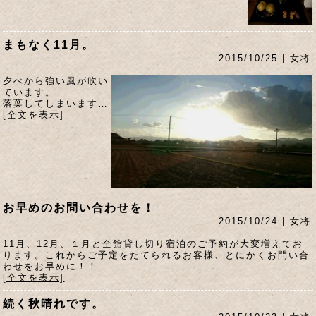
まもなく11月。
2015/10/25 | 女将
夕べから強い風が吹い
ています。
落葉してしまいます…
[全文を表示]
お早めのお問い合わせを！
2015/10/24 | 女将
11月、12月、１月と全館貸し切り宿泊のご予約が大変増えてお
ります。これからご予定をたてられるお客様、とにかくお問い合
わせをお早めに！！
[全文を表示]
続く秋晴れです。