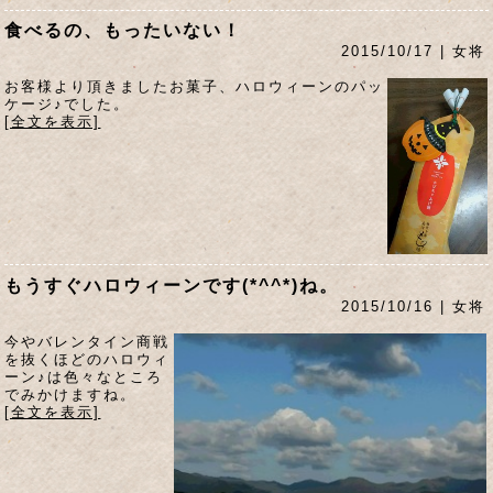
食べるの、もったいない！
2015/10/17 | 女将
お客様より頂きましたお菓子、ハロウィーンのパッ
ケージ♪でした。
[全文を表示]
もうすぐハロウィーンです(*^^*)ね。
2015/10/16 | 女将
今やバレンタイン商戦
を抜くほどのハロウィ
ーン♪は色々なところ
でみかけますね。
[全文を表示]