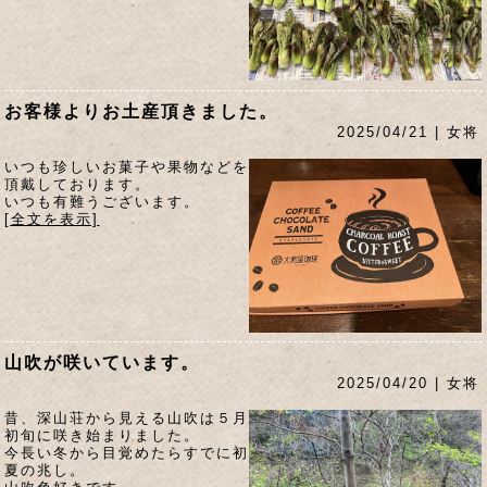
お客様よりお土産頂きました。
2025/04/21 | 女将
いつも珍しいお菓子や果物などを
頂戴しております。
いつも有難うございます。
[全文を表示]
山吹が咲いています。
2025/04/20 | 女将
昔、深山荘から見える山吹は５月
初旬に咲き始まりました。
今長い冬から目覚めたらすでに初
夏の兆し。