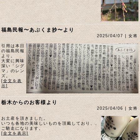
福島民報〜あぶくま抄〜より
2025/04/07 | 女将
引用は本日
の福島民報
より。
大変に興味
深い「シグ
マ」のレン
ズ。
[全文を表
示]
栃木からのお客様より
2025/04/06 | 女将
お土産を頂きました。
いつも各地の美味しいものを頂戴しており、、
ご馳走になります。
[全文を表示]