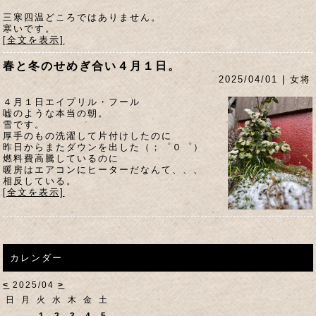
三寒四温どころではありません。
寒いです。
[全文を表示]
春と冬のせめぎ合い４月１日。
2025/04/01 | 女将
４月１日エイプリル・フール
嘘のような本当の朝。
雪です。
厚手のもの洗濯して片付けしたのに
昨日からまたダウンを出した（；゜０゜）
燃料費高騰しているのに
暖房はエアコンにヒーターだなんて、、、
相反している。
[全文を表示]
カレンダー
<
2025/04
>
日
月
火
水
木
金
土
1
2
3
4
5