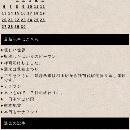
6
7
8
9
10
11
12
13
14
15
16
17
18
19
20
21
22
23
24
25
26
27
28
29
30
最新記事はこちら
優しい世界
収穫したばかりのピーマン
梅雨明けしました。
週末は萩姫まつり
ご注意下さい！磐越西線は郡山駅から猪苗代駅間折り返し運転
です。
ナナフシ
早いもので、７月の終わりに。
一日中すごい雨
熊本地震
本日もナナフシ！
過去の記事