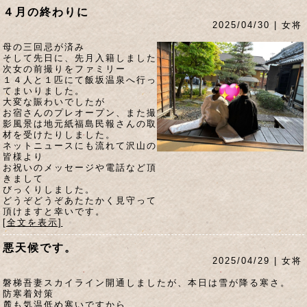
４月の終わりに
2025/04/30 | 女将
母の三回忌が済み
そして先日に、先月入籍しました
次女の前撮りをファミリー
１４人と１匹にて飯坂温泉へ行っ
てまいりました。
大変な賑わいでしたが
お宿さんのプレオープン、また撮
影風景は地元紙福島民報さんの取
材を受けたりしました。
ネットニュースにも流れて沢山の
皆様より
お祝いのメッセージや電話など頂
きまして
びっくりしました。
どうぞどうぞあたたかく見守って
頂けますと幸いです。
[全文を表示]
悪天候です。
2025/04/29 | 女将
磐梯吾妻スカイライン開通しましたが、本日は雪が降る寒さ。
防寒着対策
麓も気温低め寒いですから