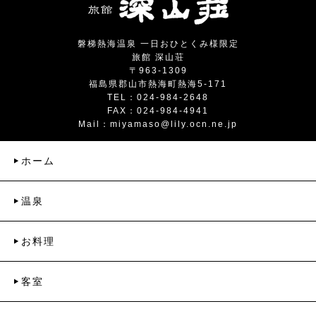
磐梯熱海温泉 一日おひとくみ様限定
旅館 深山荘
〒963-1309
福島県郡山市熱海町熱海5-171
TEL：024-984-2648
FAX：024-984-4941
Mail：
miyamaso@lily.ocn.ne.jp
ホーム
温泉
お料理
客室