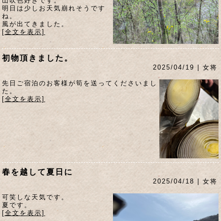
山吹色好きです。
明日は少しお天気崩れそうです
ね。
風が出てきました。
[全文を表示]
初物頂きました。
2025/04/19 | 女将
先日ご宿泊のお客様が筍を送ってくださいまし
た。
[全文を表示]
春を越して夏日に
2025/04/18 | 女将
可笑しな天気です。
夏です。
[全文を表示]