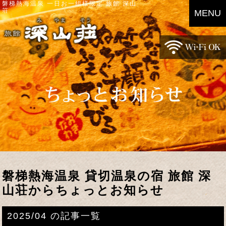
磐梯熱海温泉 一日お一組様限定 旅館 深山
荘
MENU
磐梯熱海温泉 貸切温泉の宿 旅館 深
山荘からちょっとお知らせ
2025/04 の記事一覧