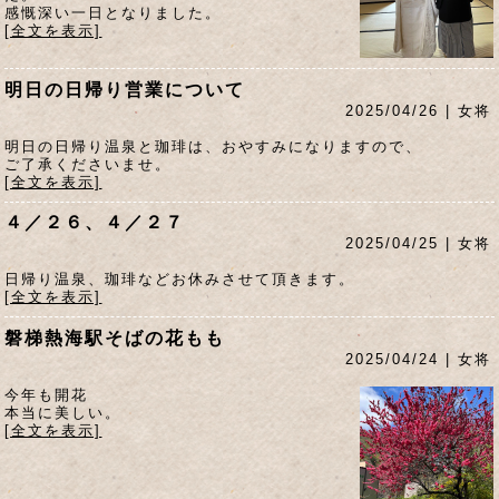
感慨深い一日となりました。
[全文を表示]
明日の日帰り営業について
2025/04/26 | 女将
明日の日帰り温泉と珈琲は、おやすみになりますので、
ご了承くださいませ。
[全文を表示]
４／２６、４／２７
2025/04/25 | 女将
日帰り温泉、珈琲などお休みさせて頂きます。
[全文を表示]
磐梯熱海駅そばの花もも
2025/04/24 | 女将
今年も開花
本当に美しい。
[全文を表示]