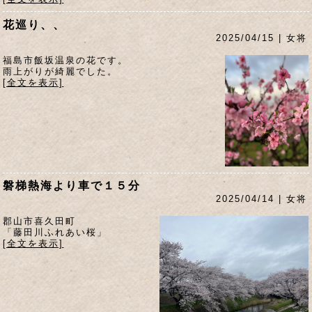
花巡り、、
2025/04/15 | 女将
福島市飯坂温泉の花です。
雨上がりが綺麗でした。
[全文を表示]
磐梯熱海より車で１５分
2025/04/14 | 女将
郡山市喜久田町
「藤田川ふれあい桜」
[全文を表示]