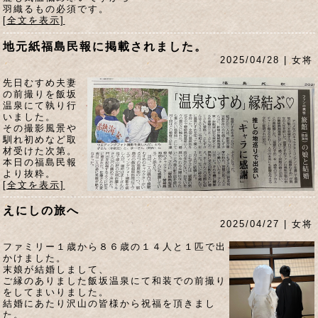
羽織るもの必須です。
[全文を表示]
地元紙福島民報に掲載されました。
2025/04/28 | 女将
先日むすめ夫妻
の前撮りを飯坂
温泉にて執り行
いました。
その撮影風景や
馴れ初めなど取
材受けた次第。
本日の福島民報
より抜粋。
[全文を表示]
えにしの旅へ
2025/04/27 | 女将
ファミリー１歳から８６歳の１４人と１匹で出
かけました。
末娘が結婚しまして、
ご縁のありました飯坂温泉にて和装での前撮り
をしてまいりました。
結婚にあたり沢山の皆様から祝福を頂きまし
た。