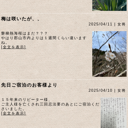
梅は咲いたが、、
2025/04/11 | 女将
磐梯熱海桜はまだ？？？
やはり郡山市内よりは１週間くらい違います
ね。
[全文を表示]
先日ご宿泊のお客様より
2025/04/10 | 女将
１５年来のリピーター様、
ご主人様を亡くされ三回忌法要のあとにご宿泊くだ
さいました。
[全文を表示]