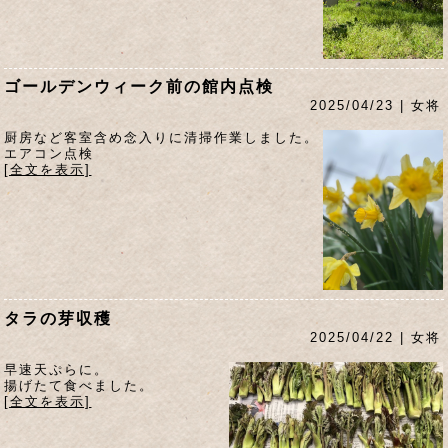
ゴールデンウィーク前の館内点検
2025/04/23 | 女将
厨房など客室含め念入りに清掃作業しました。
エアコン点検
[全文を表示]
タラの芽収穫
2025/04/22 | 女将
早速天ぷらに。
揚げたて食べました。
[全文を表示]