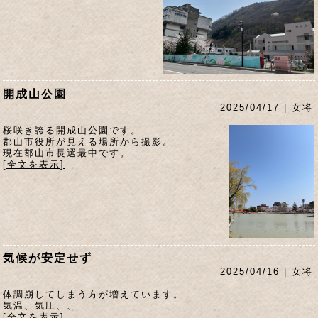
開成山公園
2025/04/17 | 女将
桜咲き誇る開成山公園です。
郡山市役所が見える場所から撮影。
現在郡山市長選最中です。
[全文を表示]
気候が安定せず
2025/04/16 | 女将
体調崩してしまう方が増えています。
気温、気圧、、
[全文を表示]