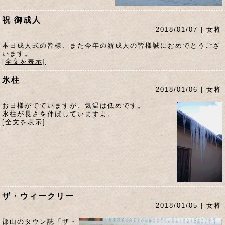
祝 御成人
2018/01/07 | 女将
本日成人式の皆様、また今年の新成人の皆様誠におめでとうござ
います。
[全文を表示]
氷柱
2018/01/06 | 女将
お日様がでていますが、気温は低めです。
氷柱が長さを伸ばしていますよ。
[全文を表示]
ザ・ウィークリー
2018/01/05 | 女将
郡山のタウン誌「ザ・