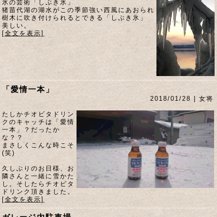
氷の芸術「しぶき氷」
猪苗代湖の湖水がこの季節強い西風にあおられ
樹木に吹き付けられるとできる「しぶき氷」
美しい。
[全文を表示]
「愛情一本」
2018/01/28 | 女将
たしかチオビタドリン
クのキャッチは「愛情
一本」？だったか
な？？
まさしくこんな時こそ
(笑)
久しぶりのお日様、お
隣さんと一緒に雪かた
し。そしたらチオビタ
ドリンク頂きました。
[全文を表示]