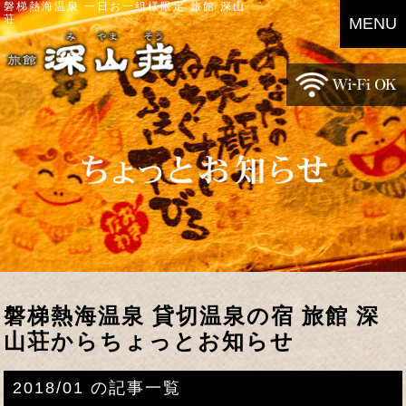
磐梯熱海温泉 一日お一組様限定 旅館 深山
荘
MENU
磐梯熱海温泉 貸切温泉の宿 旅館 深
山荘からちょっとお知らせ
2018/01 の記事一覧