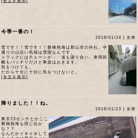
[全文を表示]
今季一番の！
2018/01/24 | 女将
雪です！！雪です！！磐梯熱海は郡山市の外れ、中
通りの山沿い気候は雪国なんです。
トラックにはチェーンが・・道も譲り合い。車間距
離もバッチリだけど事故はおきます。
気をつけても。
だから十分に十分に気をつけないと。
[全文を表示]
降りました！！ね。
2018/01/23 | 女将
東京23センチとかここ
磐梯熱海も同じ位か
な？？
なんだかイキイキして