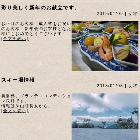
彩り美しく新年のお献立です。
2018/01/09 | 女将
お正月のお客様、成人式をお祝い
のお客様、新年会のお客様どなた
様にもおめでとうございます。
[全文を表示]
スキー場情報
2018/01/08 | 女将
裏磐梯、グランデココンディショ
ン良好です。
情報は深山荘長女から。
[全文を表示]