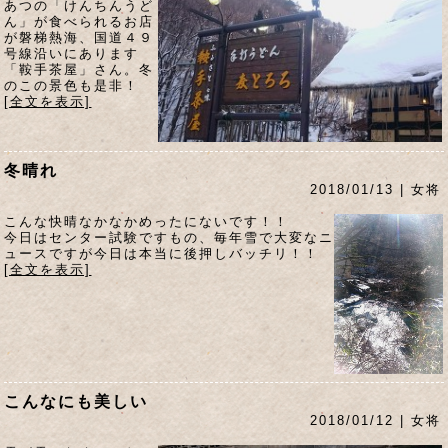
あつの「けんちんうど
ん」が食べられるお店
が磐梯熱海、国道４９
号線沿いにあります
「鞍手茶屋」さん。冬
のこの景色も是非！
[全文を表示]
冬晴れ
2018/01/13 | 女将
こんな快晴なかなかめったにないです！！
今日はセンター試験ですもの、毎年雪で大変なニ
ュースですが今日は本当に後押しバッチリ！！
[全文を表示]
こんなにも美しい
2018/01/12 | 女将