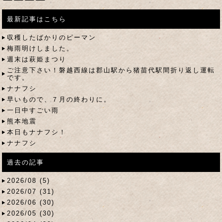
最新記事はこちら
収穫したばかりのピーマン
梅雨明けしました。
週末は萩姫まつり
ご注意下さい！磐越西線は郡山駅から猪苗代駅間折り返し運転
です。
ナナフシ
早いもので、７月の終わりに。
一日中すごい雨
熊本地震
本日もナナフシ！
ナナフシ
過去の記事
2026/08 (5)
2026/07 (31)
2026/06 (30)
2026/05 (30)