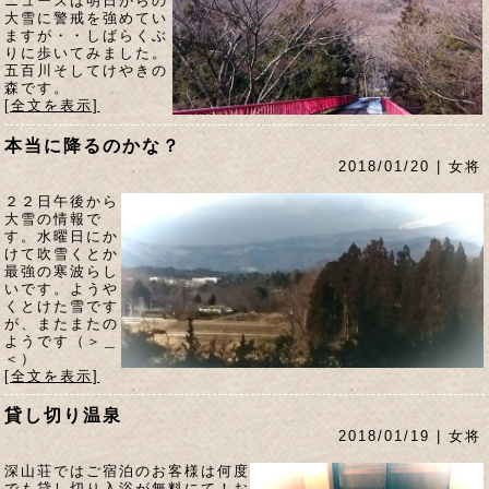
ニュースは明日からの
大雪に警戒を強めてい
ますが・・しばらくぶ
りに歩いてみました。
五百川そしてけやきの
森です。
[全文を表示]
本当に降るのかな？
2018/01/20 | 女将
２２日午後から
大雪の情報で
す。水曜日にか
けて吹雪くとか
最強の寒波らし
いです。ようや
くとけた雪です
が、またまたの
ようです（＞＿
＜）
[全文を表示]
貸し切り温泉
2018/01/19 | 女将
深山荘ではご宿泊のお客様は何度
でも貸し切り入浴が無料にて！お