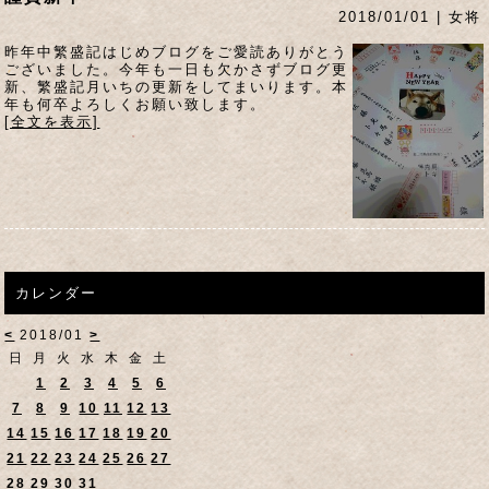
2018/01/01 | 女将
昨年中繁盛記はじめブログをご愛読ありがとう
ございました。今年も一日も欠かさずブログ更
新、繁盛記月いちの更新をしてまいります。本
年も何卒よろしくお願い致します。
[全文を表示]
カレンダー
<
2018/01
>
日
月
火
水
木
金
土
1
2
3
4
5
6
7
8
9
10
11
12
13
14
15
16
17
18
19
20
21
22
23
24
25
26
27
28
29
30
31