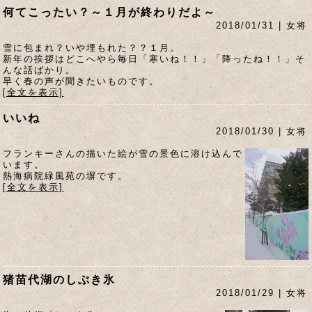
何てこったい？～１月が終わりだよ～
2018/01/31 | 女将
雪に包まれ？いや埋もれた？？１月。
新年の挨拶はどこへやら毎日「寒いね！！」「降ったね！！」そ
んな話ばかり。
早く春の声が聞きたいものです。
[全文を表示]
いいね
2018/01/30 | 女将
フランキーさんの描いた絵が雪の景色に溶け込んで
います。
熱海病院緑風苑の塀です。
[全文を表示]
猪苗代湖のしぶき氷
2018/01/29 | 女将