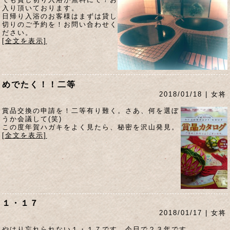
入り頂いております。
日帰り入浴のお客様はまずは貸し
切りのご予約を！お問い合わせく
ださい。
[全文を表示]
めでたく！！二等
2018/01/18 | 女将
賞品交換の申請を！二等有り難く。さあ、何を選ぼ
うか会議して(笑)
この度年賀ハガキをよく見たら、秘密を沢山発見。
[全文を表示]
１・１７
2018/01/17 | 女将
やはり忘れられない１・１７です。今日で２３年です。