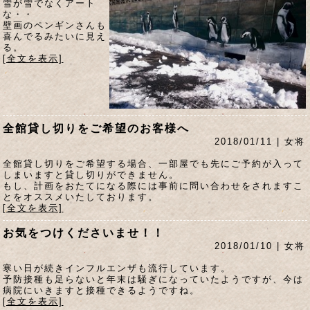
雪が雪でなくアート
な・・
壁画のペンギンさんも
喜んでるみたいに見え
る。
[全文を表示]
全館貸し切りをご希望のお客様へ
2018/01/11 | 女将
全館貸し切りをご希望する場合、一部屋でも先にご予約が入って
しまいますと貸し切りができません。
もし、計画をおたてになる際には事前に問い合わせをされますこ
とをオススメいたしております。
[全文を表示]
お気をつけくださいませ！！
2018/01/10 | 女将
寒い日が続きインフルエンザも流行しています。
予防接種も足らないと年末は騒ぎになっていたようですが、今は
病院にいきますと接種できるようですね。
[全文を表示]