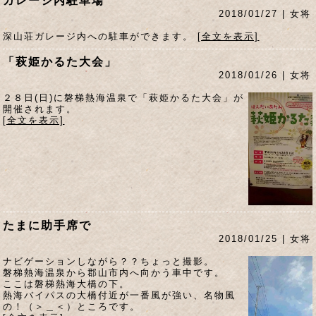
ガレージ内駐車場
2018/01/27 | 女将
深山荘ガレージ内への駐車ができます。
[全文を表示]
「萩姫かるた大会」
2018/01/26 | 女将
２８日(日)に磐梯熱海温泉で「萩姫かるた大会」が
開催されます。
[全文を表示]
たまに助手席で
2018/01/25 | 女将
ナビゲーションしながら？？ちょっと撮影。
磐梯熱海温泉から郡山市内へ向かう車中です。
ここは磐梯熱海大橋の下。
熱海バイパスの大橋付近が一番風が強い、名物風
の！（＞＿＜）ところです。