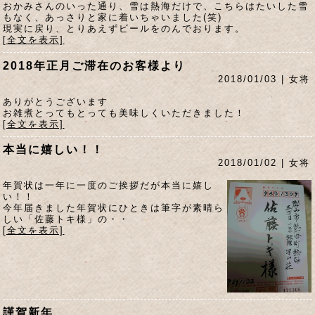
おかみさんのいった通り、雪は熱海だけで、こちらはたいした雪
もなく、あっさりと家に着いちゃいました(笑)
現実に戻り、とりあえずビールをのんでおります。
[全文を表示]
2018年正月ご滞在のお客様より
2018/01/03 | 女将
ありがとうございます
お雑煮とってもとっても美味しくいただきました！
[全文を表示]
本当に嬉しい！！
2018/01/02 | 女将
年賀状は一年に一度のご挨拶だが本当に嬉し
い！！
今年届きました年賀状にひときは筆字が素晴ら
しい「佐藤トキ様」の・・
[全文を表示]
謹賀新年