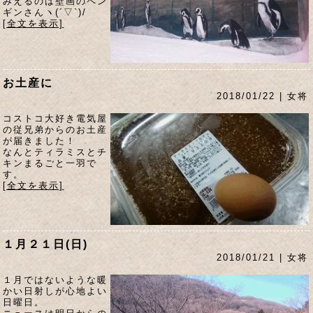
みえるのは壁画のペン
ギンさんヽ(´▽`)/
[全文を表示]
お土産に
2018/01/22 | 女将
コストコ大好き電気屋
の従兄弟からのお土産
が届きました！
なんとティラミスとチ
キンまるごと一羽で
す。
[全文を表示]
１月２１日(日)
2018/01/21 | 女将
１月ではないような暖
かい日射しが心地よい
日曜日。