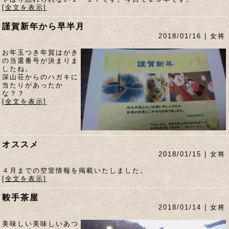
[全文を表示]
謹賀新年から早半月
2018/01/16 | 女将
お年玉つき年賀はがき
の当選番号が決まりま
したね。
深山荘からのハガキに
当たりがあったか
な？？
[全文を表示]
オススメ
2018/01/15 | 女将
４月までの空室情報を掲載いたしました。
[全文を表示]
鞍手茶屋
2018/01/14 | 女将
美味しい美味しいあつ