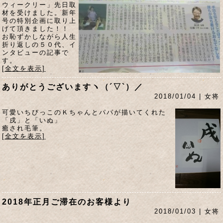
ウィークリー」先日取
材を受けました。新年
号の特別企画に取り上
げて頂きました！！
お恥ずかしながら人生
折り返しの５０代、イ
ンタビューの記事で
す。
[全文を表示]
ありがとうございますヽ（´▽`）／
2018/01/04 | 女将
可愛いちびっこのＫちゃんとパパが描いてくれた
「戌」と「いぬ」
癒され毛筆。
[全文を表示]
2018年正月ご滞在のお客様より
2018/01/03 | 女将