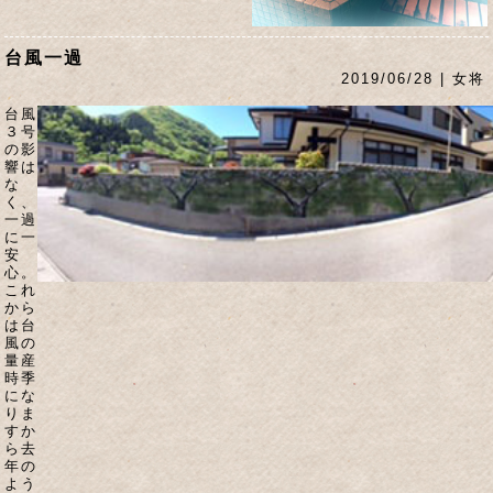
台風一過
2019/06/28 | 女将
台風
３号
の影
響は
な
く、
一過
に一
安
心。
これ
から
は台
風の
量産
時季
にな
りま
すか
ら去
年の
よう