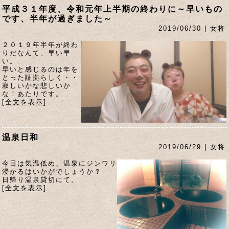
平成３１年度、令和元年上半期の終わりに～早いもの
です、半年が過ぎました～
2019/06/30 | 女将
２０１９年半年が終わ
りだなんて、早い早
い。
早いと感じるのは年を
とった証拠らしく・・
寂しいかな悲しいか
な！あたりです。
[全文を表示]
温泉日和
2019/06/29 | 女将
今日は気温低め、温泉にジンワリ
浸かるはいかがでしょうか？
日帰り温泉貸切にて。
[全文を表示]