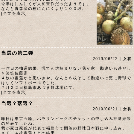
今年はにんにくが大変豊作だったようです。
なんと青森産の種にんにくより１００球。
[全文を表示]
当選の第二弾
2019/06/22 | 女将
一昨日の抽選結果、慌てん坊極まりない我が家、勘違いも甚だし
き笑笑佐藤家
４枚の当選かと思いきや、なんと６枚そして勘違いは更に野球で
はなくソフトボールでした。
７月２２日福島市あづま野球場にて。
[全文を表示]
当選？落選？
2019/06/21 | 女将
昨日は東京五輪、パラリンピックのチケットの申し込み抽選結果
の発表でしたね。
我が家は親戚が代表で福島市で開催の野球日本戦に申し込み。
さて、４枚当選！との結果。