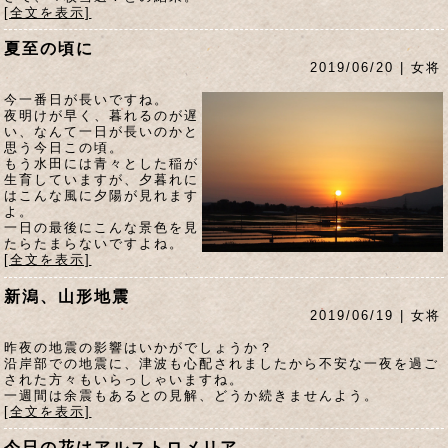
[全文を表示]
夏至の頃に
2019/06/20 | 女将
今一番日が長いですね。
夜明けが早く、暮れるのが遅
い、なんて一日が長いのかと
思う今日この頃。
もう水田には青々とした稲が
生育していますが、夕暮れに
はこんな風に夕陽が見れます
よ。
一日の最後にこんな景色を見
たらたまらないですよね。
[全文を表示]
新潟、山形地震
2019/06/19 | 女将
昨夜の地震の影響はいかがでしょうか？
沿岸部での地震に、津波も心配されましたから不安な一夜を過ご
された方々もいらっしゃいますね。
一週間は余震もあるとの見解、どうか続きませんよう。
[全文を表示]
今日の花はアルストロメリア