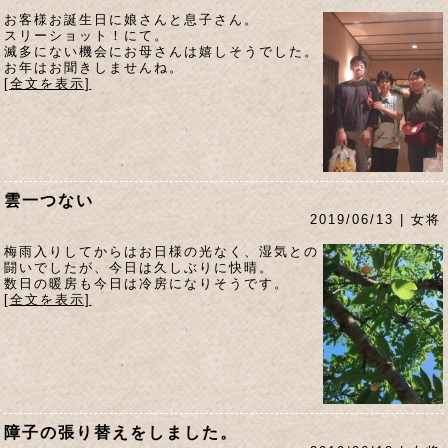
お客様お誕生日に娘さんと息子さん。
スリーショット！にて。
滅多にない機会にお母さんは嬉しそうでした。
お年はお聞きしませんね。
[全文を表示]
雲一つない
2019/06/13 | 女将
梅雨入りしてからはお日様の光なく、湿気との
闘いでしたが、今日は久しぶりに快晴。
数日の暖房も今日は冷房になりそうです。
[全文を表示]
障子の張り替えをしました。