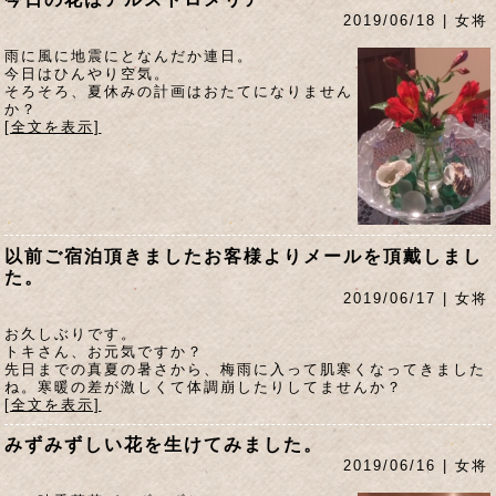
2019/06/18 | 女将
雨に風に地震にとなんだか連日。
今日はひんやり空気。
そろそろ、夏休みの計画はおたてになりません
か？
[全文を表示]
以前ご宿泊頂きましたお客様よりメールを頂戴しまし
た。
2019/06/17 | 女将
お久しぶりです。
トキさん、お元気ですか？
先日までの真夏の暑さから、梅雨に入って肌寒くなってきました
ね。寒暖の差が激しくて体調崩したりしてませんか？
[全文を表示]
みずみずしい花を生けてみました。
2019/06/16 | 女将