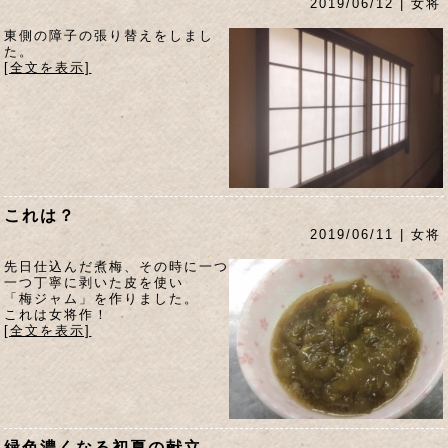
2019/06/12 | 女将
東側の障子の張り替えをしまし
た。
[全文を表示]
これは？
2019/06/11 | 女将
先日仕込んだ煮梅、その時に一つ
一つ丁寧に剥いた皮を使い
「梅ジャム」を作りました。
これは女将作！
[全文を表示]
緑色濃くなる初夏の献立。