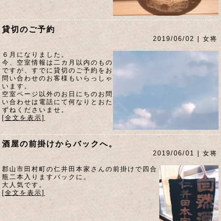
貸切のご予約
2019/06/02 | 女将
６月になりました。
今、空室情報は二カ月以内のもの
ですが、すでに貸切のご予約をお
問い合わせのお客様もいらっしゃ
います。
空室ページ以外のお日にちのお問
い合わせは電話にて何なりとおた
ずねくださいませ。
[全文を表示]
酒屋の前掛けからバックへ。
2019/06/01 | 女将
郡山市田村町の仁井田本家さんの前掛けで四合
瓶二本入りますバックに。
大人気です。
[全文を表示]