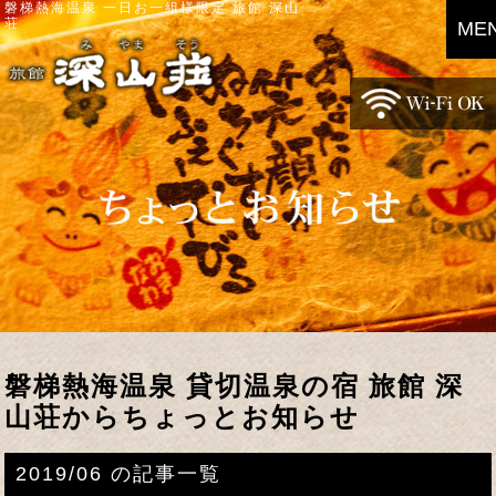
磐梯熱海温泉 一日お一組様限定 旅館 深山
荘
ME
磐梯熱海温泉 貸切温泉の宿 旅館 深
山荘からちょっとお知らせ
2019/06 の記事一覧