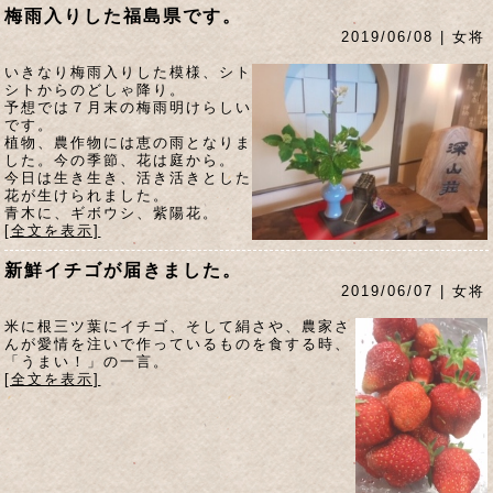
梅雨入りした福島県です。
2019/06/08 | 女将
いきなり梅雨入りした模様、シト
シトからのどしゃ降り。
予想では７月末の梅雨明けらしい
です。
植物、農作物には恵の雨となりま
した。今の季節、花は庭から。
今日は生き生き、活き活きとした
花が生けられました。
青木に、ギボウシ、紫陽花。
[全文を表示]
新鮮イチゴが届きました。
2019/06/07 | 女将
米に根三ツ葉にイチゴ、そして絹さや、農家さ
んが愛情を注いで作っているものを食する時、
「うまい！」の一言。
[全文を表示]