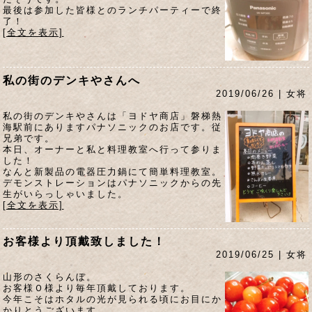
最後は参加した皆様とのランチパーティーで終
了！
[全文を表示]
私の街のデンキやさんへ
2019/06/26 | 女将
私の街のデンキやさんは「ヨドヤ商店」磐梯熱
海駅前にありますパナソニックのお店です。従
兄弟です。
本日、オーナーと私と料理教室へ行って参りま
した！
なんと新製品の電器圧力鍋にて簡単料理教室。
デモンストレーションはパナソニックからの先
生がいらっしゃいました。
[全文を表示]
お客様より頂戴致しました！
2019/06/25 | 女将
山形のさくらんぼ。
お客様Ｏ様より毎年頂戴しております。
今年こそはホタルの光が見られる頃にお目にか
かりとうございます。