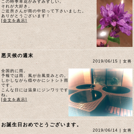
この時季草花がみずみずしい。
それが大好き。
ご近所さんが雨の中切って下さいました。
ありがとうございます！
[全文を表示]
悪天候の週末
2019/06/15 | 女将
全国的に雨。
予報では雨、風が台風並みとの。
しかしながら穏やかにシトシト雨
です。
こんな日には温泉にジンワリです
ね。
[全文を表示]
お誕生日おめでとうございます。
2019/06/14 | 女将