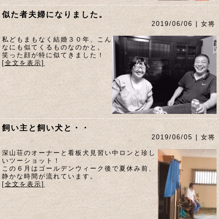
似た者夫婦になりました。
2019/06/06 | 女将
私どもまもなく結婚３０年、こん
なにも似てくるものなのかと。
笑った顔が特に似てきました！
[全文を表示]
飼い主と飼い犬と・・
2019/06/05 | 女将
深山荘のオーナーと看板犬見習い中ロンと珍し
いツーショット！
この６月はゴールデンウィーク後で夏休み前、
静かな時間が流れています。
[全文を表示]