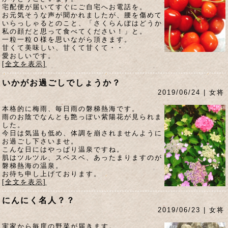
宅配便が届いてすぐにご自宅へお電話を。
お元気そうな声が聞かれましたが、腰を傷めて
いらっしゃるとのこと、「さくらんぼはどうか
私の顔だと思って食べてください！」と。
一粒一粒Ｏ様を思いながら頂きます。
甘くて美味しい、甘くて甘くて・・
愛おしいです。
[全文を表示]
いかがお過ごしでしょうか？
2019/06/24 | 女将
本格的に梅雨、毎日雨の磐梯熱海です。
雨のお陰でなんとも艶っぽい紫陽花が見られま
した。
今日は気温も低め、体調を崩されませんように
お過ごし下さいませ。
こんな日にはやっぱり温泉ですね。
肌はツルツル、スベスベ、あったまりますのが
磐梯熱海の温泉。
お待ち申し上げております。
[全文を表示]
にんにく名人？？
2019/06/23 | 女将
実家から毎度の野菜が届きます。