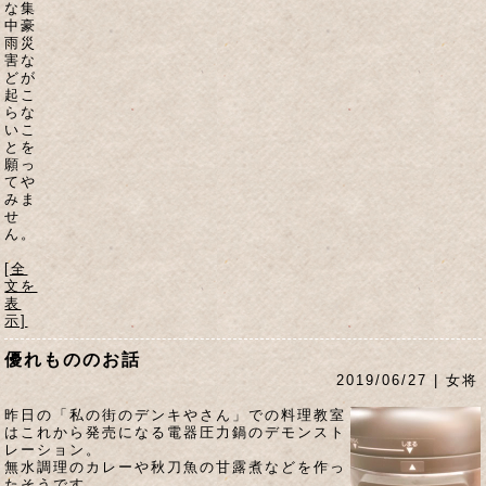
な集
中豪
雨災
害な
どが
起こ
らな
いこ
とを
願っ
てや
みま
せ
ん。
[全
文を
表
示]
優れもののお話
2019/06/27 | 女将
昨日の「私の街のデンキやさん」での料理教室
はこれから発売になる電器圧力鍋のデモンスト
レーション。
無水調理のカレーや秋刀魚の甘露煮などを作っ
たそうです。