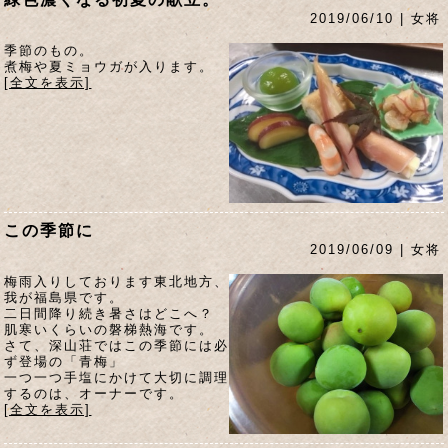
2019/06/10 | 女将
季節のもの。
煮梅や夏ミョウガが入ります。
[全文を表示]
この季節に
2019/06/09 | 女将
梅雨入りしております東北地方、
我が福島県です。
二日間降り続き暑さはどこへ？
肌寒いくらいの磐梯熱海です。
さて、深山荘ではこの季節には必
ず登場の「青梅」
一つ一つ手塩にかけて大切に調理
するのは、オーナーです。
[全文を表示]