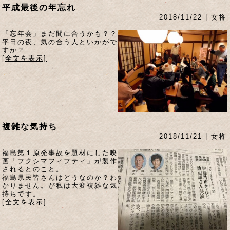
平成最後の年忘れ
2018/11/22 | 女将
「忘年会」まだ間に合うかも？？
平日の夜、気の合う人といかがで
すか？
[全文を表示]
複雑な気持ち
2018/11/21 | 女将
福島第１原発事故を題材にした映
画「フクシマフィフティ」が製作
されるとのこと。
福島県民皆さんはどうなのか？わ
かりません。が私は大変複雑な気
持ちです。
[全文を表示]