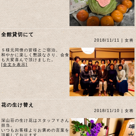
全館貸切にて
2018/11/11 | 女将
Ｓ様元同僚の皆様とご宿泊。
和やかに楽しく懇談なさり、会食
も大変喜んで頂けました。
[全文を表示]
花の生け替え
2018/11/10 | 女将
深山荘の生け花はスタッフＹさん
担当。
いつもお客様よりお褒めの言葉を
頂戴しております。