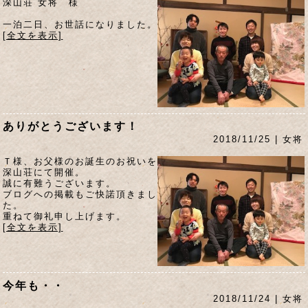
深山荘 女将 様
一泊二日、お世話になりました。
[全文を表示]
ありがとうございます！
2018/11/25 | 女将
Ｔ様、お父様のお誕生のお祝いを
深山荘にて開催。
誠に有難うございます。
ブログへの掲載もご快諾頂きまし
た。
重ねて御礼申し上げます。
[全文を表示]
今年も・・
2018/11/24 | 女将