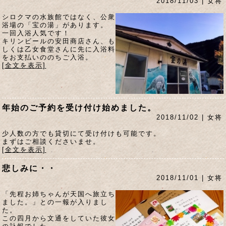
2018/11/03 | 女将
シロクマの水族館ではなく、公衆
浴場の「宝の湯」があります。
一回入浴人気です！
キリンビールの安田商店さん、も
しくは乙女食堂さんに先に入浴料
をお支払いののちご入浴。
[全文を表示]
年始のご予約を受け付け始めました。
2018/11/02 | 女将
少人数の方でも貸切にて受け付けも可能です。
まずはご相談くださいませ。
[全文を表示]
悲しみに・・
2018/11/01 | 女将
「先程お姉ちゃんが天国へ旅立ち
ました。」との一報が入りまし
た。
この四月から文通をしていた彼女