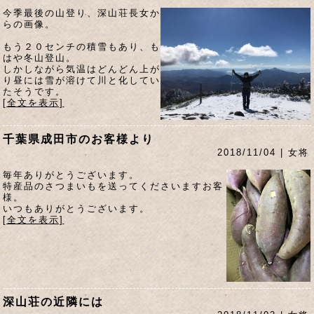
今季最後の山登り、深山荘長女か
らの画像。
もう２０センチの積雪もあり、も
はや冬山登山。
しかしながら気温はどんどん上が
り昼には雪が溶けて川と化してい
たそうです。
[全文を表示]
千葉県成田市のお客様より
2018/11/04 | 女将
毎年ありがとうございます。
特産品のさつまいもを送ってくださいますお客
様。
いつもありがとうございます。
[全文を表示]
深山荘の近隣には