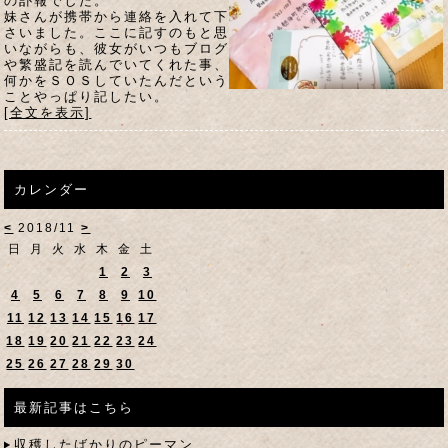
の訃報でした。
妹さんが携帯から連絡を入れて下
さいました。ここに記すのもと思
いながらも、彼女がいつもブログ
や繁盛記を読んでいてくれた事、
何かをＳＯＳしていたんだという
ことやっぱり記したい。
[全文を表示]
カレンダー
<
2018/11
>
日
月
火
水
木
金
土
1
2
3
4
5
6
7
8
9
10
11
12
13
14
15
16
17
18
19
20
21
22
23
24
25
26
27
28
29
30
最新記事はこちら
収穫したばかりのピーマン