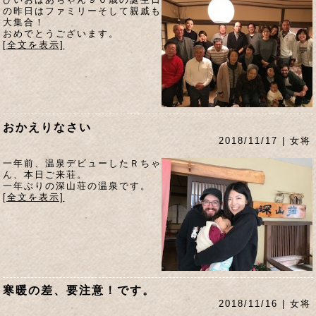
の昨日はファミリーそして親戚も
大集合！
おめでとうございます。
[全文を表示]
おかえりなさい
2018/11/17 | 女将
一年前、温泉デビューしたＲちゃ
ん、本日ご来荘。
一年ぶりの深山荘の温泉です。
[全文を表示]
寒暖の差、要注意！です。
2018/11/16 | 女将