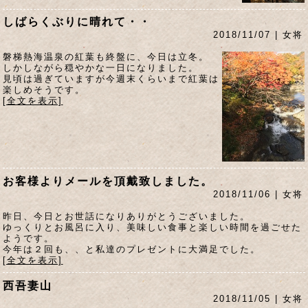
しばらくぶりに晴れて・・
2018/11/07 | 女将
磐梯熱海温泉の紅葉も終盤に、今日は立冬。
しかしながら穏やかな一日になりました。
見頃は過ぎていますが今週末くらいまで紅葉は
楽しめそうです。
[全文を表示]
お客様よりメールを頂戴致しました。
2018/11/06 | 女将
昨日、今日とお世話になりありがとうございました。
ゆっくりとお風呂に入り、美味しい食事と楽しい時間を過ごせた
ようです。
今年は２回も、、と私達のプレゼントに大満足でした。
[全文を表示]
西吾妻山
2018/11/05 | 女将