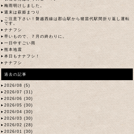
梅雨明けしました。
週末は萩姫まつり
ご注意下さい！磐越西線は郡山駅から猪苗代駅間折り返し運転
です。
ナナフシ
早いもので、７月の終わりに。
一日中すごい雨
熊本地震
本日もナナフシ！
ナナフシ
過去の記事
2026/08 (5)
2026/07 (31)
2026/06 (30)
2026/05 (30)
2026/04 (30)
2026/03 (30)
2026/02 (28)
2026/01 (30)