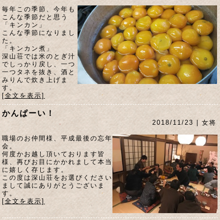
毎年この季節、今年も
こんな季節だと思う
「キンカン」
こんな季節になりまし
た。
「キンカン煮」
深山荘では米のとぎ汁
でしっかり戻し、一つ
一つタネを抜き、酒と
みりんで炊き上げま
す。
[全文を表示]
かんぱーい！
2018/11/23 | 女将
職場のお仲間様、平成最後の忘年
会。
何度かお越し頂いております皆
様、再びお目にかかれまして本当
に嬉しく存じます。
この度は深山荘をお選びください
まして誠にありがとうございま
す。
[全文を表示]