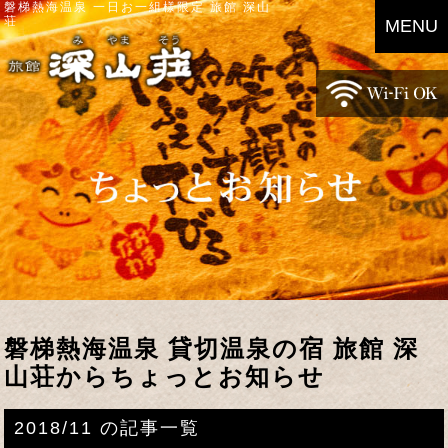
磐梯熱海温泉 一日お一組様限定 旅館 深山
荘
MENU
磐梯熱海温泉 貸切温泉の宿 旅館 深
山荘からちょっとお知らせ
2018/11 の記事一覧