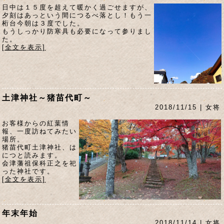
日中は１５度を超えて暖かく過ごせますが、
夕刻はあっという間につるべ落とし！もう一
桁台今朝は３度でした。
もうしっかり防寒具も必要になって参りまし
た。
[全文を表示]
土津神社～猪苗代町～
2018/11/15 | 女将
お客様からの紅葉情
報、一度訪ねてみたい
場所。
猪苗代町土津神社、は
につと読みます。
会津藩祖保科正之を祀
った神社です。
[全文を表示]
年末年始
2018/11/14 | 女将