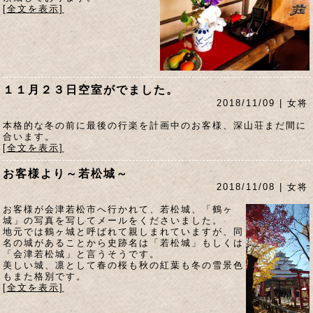
[全文を表示]
１１月２３日空室がでました。
2018/11/09 | 女将
本格的な冬の前に最後の行楽を計画中のお客様、深山荘まだ間に
合います。
[全文を表示]
お客様より～若松城～
2018/11/08 | 女将
お客様が会津若松市へ行かれて、若松城、「鶴ヶ
城」の写真を写してメールをくださいました。
地元では鶴ヶ城と呼ばれて親しまれていますが、同
名の城があることから史跡名は「若松城」もしくは
「会津若松城」と言うそうです。
美しい城、凛として春の桜も秋の紅葉も冬の雪景色
もまた格別です。
[全文を表示]