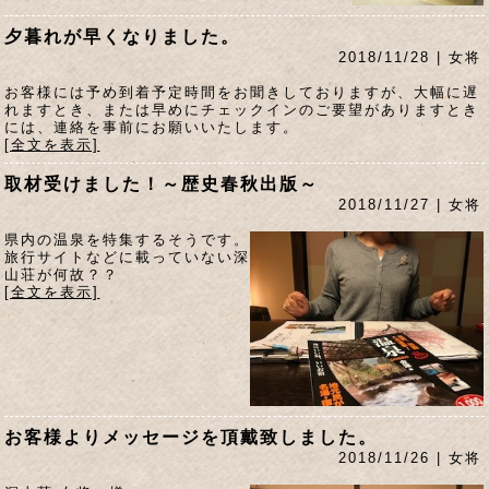
夕暮れが早くなりました。
2018/11/28 | 女将
お客様には予め到着予定時間をお聞きしておりますが、大幅に遅
れますとき、または早めにチェックインのご要望がありますとき
には、連絡を事前にお願いいたします。
[全文を表示]
取材受けました！～歴史春秋出版～
2018/11/27 | 女将
県内の温泉を特集するそうです。
旅行サイトなどに載っていない深
山荘が何故？？
[全文を表示]
お客様よりメッセージを頂戴致しました。
2018/11/26 | 女将