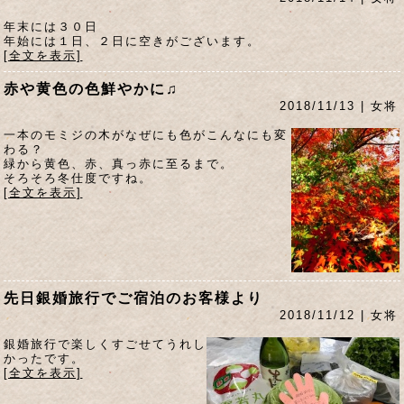
年末には３０日
年始には１日、２日に空きがございます。
[全文を表示]
赤や黄色の色鮮やかに♫
2018/11/13 | 女将
一本のモミジの木がなぜにも色がこんなにも変
わる？
緑から黄色、赤、真っ赤に至るまで。
そろそろ冬仕度ですね。
[全文を表示]
先日銀婚旅行でご宿泊のお客様より
2018/11/12 | 女将
銀婚旅行で楽しくすごせてうれし
かったです。
[全文を表示]