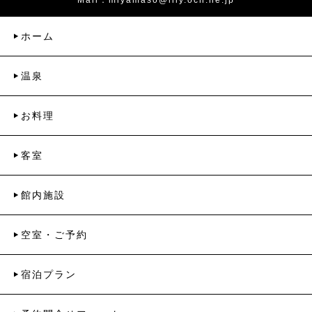
Mail：
miyamaso@lily.ocn.ne.jp
ホーム
温泉
お料理
客室
館内施設
空室・ご予約
宿泊プラン