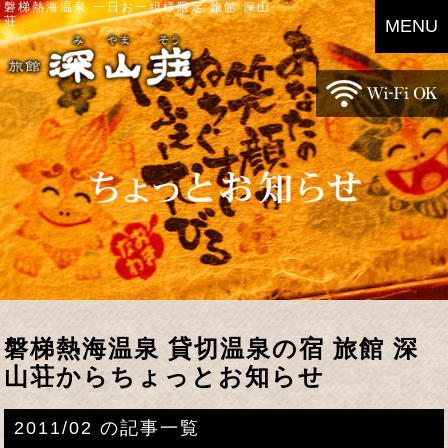
磐梯熱海温泉 一日お一組様限定 旅館 深山
荘
MENU
磐梯熱海温泉 貸切温泉の宿 旅館 深
山荘からちょっとお知らせ
2011/02 の記事一覧