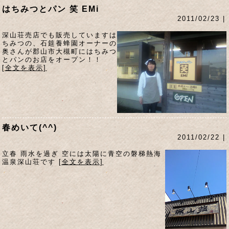
はちみつとパン 笑 EMi
2011/02/23 |
深山荘売店でも販売していますは
ちみつの、石筵養蜂園オーナーの
奥さんが郡山市大槻町にはちみつ
とパンのお店をオープン！！
[全文を表示]
春めいて(^^)
2011/02/22 |
立春 雨水を過ぎ 空には太陽に青空の磐梯熱海
温泉深山荘です
[全文を表示]