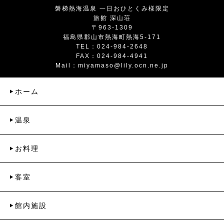
磐梯熱海温泉 一日おひとくみ様限定
旅館 深山荘
〒963-1309
福島県郡山市熱海町熱海5-171
TEL：024-984-2648
FAX：024-984-4941
Mail：
miyamaso@lily.ocn.ne.jp
ホーム
温泉
お料理
客室
館内施設