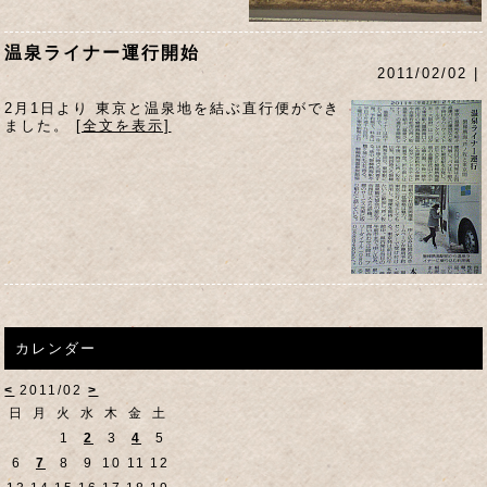
温泉ライナー運行開始
2011/02/02 |
2月1日より 東京と温泉地を結ぶ直行便ができ
ました。
[全文を表示]
カレンダー
<
2011/02
>
日
月
火
水
木
金
土
1
2
3
4
5
6
7
8
9
10
11
12