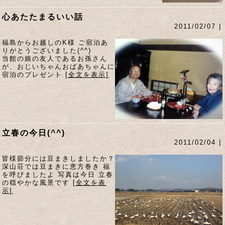
心あたたまるいい話
2011/02/07 |
福島からお越しのK様 ご宿泊あ
りがとうございました(^^)
当館の娘の友人であるお孫さん
が、おじいちゃんおばあちゃんに
宿泊のプレゼント
[全文を表示]
立春の今日(^^)
2011/02/04 |
皆様節分には豆まきしましたか？
深山荘では豆まきに恵方巻き 福
を呼びましたよ 写真は今日 立春
の穏やかな風景です
[全文を表
示]