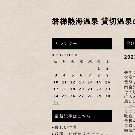
磐梯熱海温泉 貸切温泉
2
カレンダー
<
2023/12
>
20
日
月
火
水
木
金
土
1
2
去年
3
4
5
6
7
8
9
大変
雪降
10
11
12
13
14
15
16
南会
17
18
19
20
21
22
23
その
24
25
26
27
28
29
30
に入
思い
31
しか
リニ
吐血
最新記事はこちら
最後
コロ
優しい世界
病院
収穫したばかりのピーマン