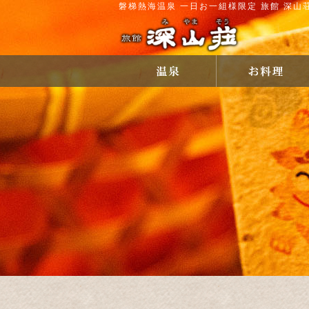
磐梯熱海温泉 一日お一組様限定 旅館 深山