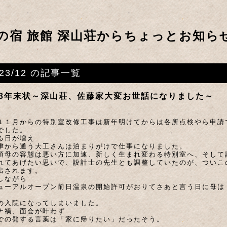
の宿 旅館 深山荘からちょっとお知ら
023/12 の記事一覧
23年末状～深山荘、佐藤家大変お世話になりました～
１１月からの特別室改修工事は新年明けてからは各所点検やら申請
でした。
る日が増え
津から通う大工さんは泊まりがけで仕事になりました。
頃母の容態は悪い方に加速、新しく生まれ変わる特別室へ、そして
れてあげたい思いで、設計士の先生とも調整していたのが、ついこ
出されます。
しながら
ューアルオープン前日温泉の開始許可がおりてさあと言う日に母は
の入院になってしまいました。
ナ禍、面会が叶わず
での発する言葉は「家に帰りたい」だったそう。