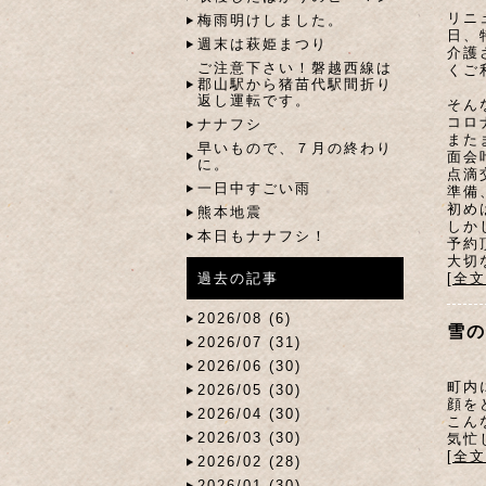
リニ
梅雨明けしました。
日、
週末は萩姫まつり
介護
ご注意下さい！磐越西線は
くご
郡山駅から猪苗代駅間折り
返し運転です。
そん
コロ
ナナフシ
また
早いもので、７月の終わり
面会
に。
点滴
一日中すごい雨
準備
初め
熊本地震
しか
本日もナナフシ！
予約
大切
[全
過去の記事
2026/08 (6)
雪の
2026/07 (31)
2026/06 (30)
町内
2026/05 (30)
顔を
2026/04 (30)
こん
2026/03 (30)
気忙
[全
2026/02 (28)
2026/01 (30)