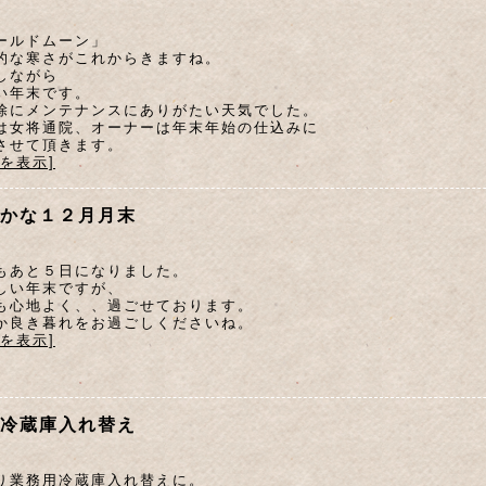
ールドムーン」
的な寒さがこれからきますね。
しながら
い年末です。
除にメンテナンスにありがたい天気でした。
は女将通院、オーナーは年末年始の仕込みに
させて頂きます。
文を表示]
かな１２月月末
もあと５日になりました。
しい年末ですが、
も心地よく、、過ごせております。
か良き暮れをお過ごしくださいね。
文を表示]
冷蔵庫入れ替え
り業務用冷蔵庫入れ替えに。