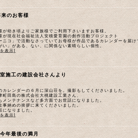
年来のお客様
様が幼き頃よりご家族様でご利用下さいますお客様。
様が現在社会福祉法人安積愛育園の創作活動プロジェクト
ーニコ」で活動なさっていてお母様が作品であるカレンダーを届け
がい」がある、ない、に関係ない素晴らしい個性。
文を表示]
室施工の建設会社さんより
のカレンダーの６月に深山荘を。撮影もしてくださいました。
津町田島の株式会社大桃建設工業さん、
もメンテナンスなど多方面でお世話になりました。
仕事納めの挨拶に来てくださいました。
話になりました。
文を表示]
今年最後の満月