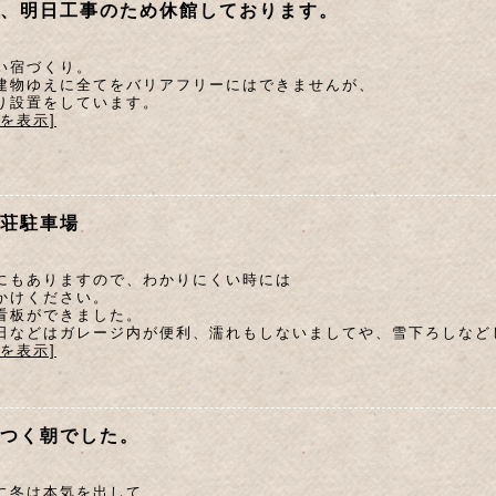
、明日工事のため休館しております。
い宿づくり。
建物ゆえに全てをバリアフリーにはできませんが、
り設置をしています。
文を表示]
荘駐車場
にもありますので、わかりにくい時には
かけください。
看板ができました。
日などはガレージ内が便利、濡れもしないましてや、雪下ろしなど
文を表示]
つく朝でした。
に冬は本気を出して