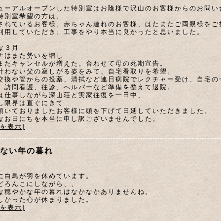
ューアルオープンした特別室はお陰様で沢山のお客様からのお問い
特別室希望の方は、
されているお客様、赤ちゃん連れのお客様、はたまたご両親様をご
利用していただき、工事をやり本当に良かったと思いました。
な３月
ナはまた勢いを増し
またキャンセルが増えた。合わせて母の死期宣告。
叶わない父の寂しがる姿をみて、自宅看取りを希望。
交換や管からの投薬、清拭など連日病院でレクチャー受け、自宅の
、訪問看護、往診、ヘルパーなど準備を整えて退院。
は仕事しながら深山荘と実家往復を一日中、
し限界は直ぐにきて
頂いておりましたお客様に頭を下げて日延していただきました。
なお日にちを本当に申し訳ございませんでした。
文を表示]
ない年の暮れ
に白鳥が羽を休めています。
どろんこにしながら、、
な穏やかな年の暮れはなかなかありませんね。
しかった心が休まりました。
文を表示]