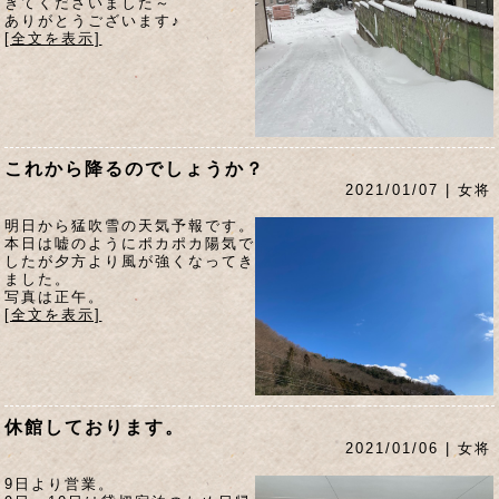
きてくださいました～
ありがとうございます♪
[全文を表示]
これから降るのでしょうか？
2021/01/07 | 女将
明日から猛吹雪の天気予報です。
本日は嘘のようにポカポカ陽気で
したが夕方より風が強くなってき
ました。
写真は正午。
[全文を表示]
休館しております。
2021/01/06 | 女将
9日より営業。