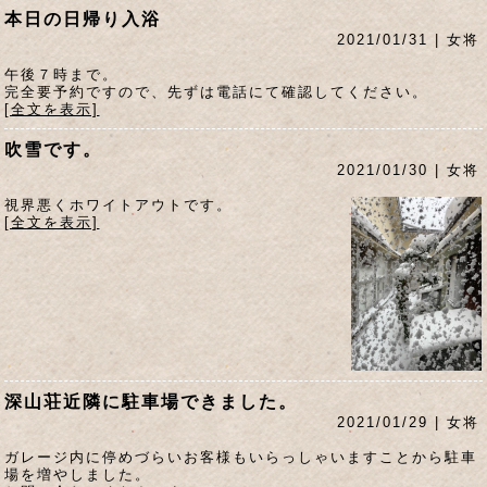
本日の日帰り入浴
2021/01/31 | 女将
午後７時まで。
完全要予約ですので、先ずは電話にて確認してください。
[全文を表示]
吹雪です。
2021/01/30 | 女将
視界悪くホワイトアウトです。
[全文を表示]
深山荘近隣に駐車場できました。
2021/01/29 | 女将
ガレージ内に停めづらいお客様もいらっしゃいますことから駐車
場を増やしました。