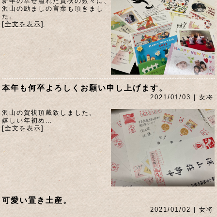
新年の幸せ溢れた賀状の数々に、
沢山の励ましの言葉も頂きまし
た。
[全文を表示]
本年も何卒よろしくお願い申し上げます。
2021/01/03 | 女将
沢山の賀状頂戴致しました。
嬉しい年初め…
[全文を表示]
可愛い置き土産。
2021/01/02 | 女将