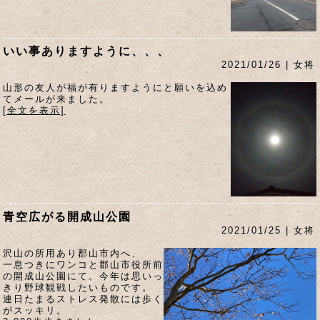
いい事ありますように、、、
2021/01/26 | 女将
山形の友人が福が有りますようにと願いを込め
てメールが来ました。
[全文を表示]
青空広がる開成山公園
2021/01/25 | 女将
沢山の所用あり郡山市内へ、
一息つきにワンコと郡山市役所前
の開成山公園にて。今年は思いっ
きり野球観戦したいものです。
連日たまるストレス発散には歩く
がスッキリ。