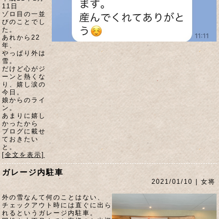
11日
ゾロ目の一並
びのことでし
た。
あれから22
年、
やっぱり外は
雪。
だけど心がジ
ーンと熱くな
り、嬉し涙の
今日。
娘からのライ
ン。
あまりに嬉し
かったから
ブログに載せ
ておきたい
と。
[全文を表示]
ガレージ内駐車
2021/01/10 | 女将
外の雪なんて何のことはない、
チェックアウト時には直ぐに出ら
れるというガレージ内駐車。