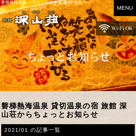
磐梯熱海温泉 一日お一組様限定 旅館 深山
荘
MENU
磐梯熱海温泉 貸切温泉の宿 旅館 深
山荘からちょっとお知らせ
2021/01 の記事一覧