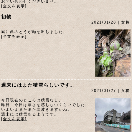
お問い合わせくださいませ。
[全文を表示]
初物
2021/01/28 | 女将
庭に蕗のとうが顔を出しました。
[全文を表示]
週末にはまた積雪らしいです。
2021/01/27 | 女将
今日現在のところは積雪なし、
昨日、今日は寒さを感じないくらいでした。
いよいよまたまた寒波きますかね。
週末には積雪あるようです。
[全文を表示]