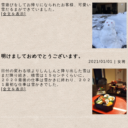
雪遊びをしてお帰りになられたお客様、可愛い
雪だるまができていました。
[全文を表示]
明けましておめでとうございます。
2021/01/01 | 女将
日付の変わる頃よりしんしんと降り出した雪は
まだ降り続き、積雪は１５センチくらいに。
２０２０最後の仕事は雪かきに終わり、２０２
１最初な仕事は雪かきでした。
[全文を表示]