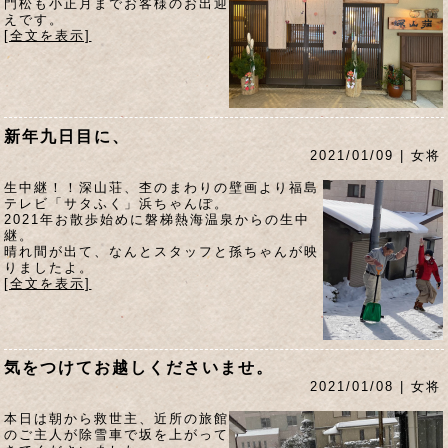
門松も小正月までお客様のお出迎
えです。
[全文を表示]
新年九日目に、
2021/01/09 | 女将
生中継！！深山荘、杢のまわりの壁画より福島
テレビ「サタふく」浜ちゃんぽ。
2021年お散歩始めに磐梯熱海温泉からの生中
継。
晴れ間が出て、なんとスタッフと孫ちゃんが映
りましたよ。
[全文を表示]
気をつけてお越しくださいませ。
2021/01/08 | 女将
本日は朝から救世主、近所の旅館
のご主人が除雪車で坂を上がって