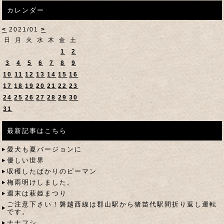
カレンダー
<
2021/01
>
日
月
火
水
木
金
土
1
2
3
4
5
6
7
8
9
10
11
12
13
14
15
16
17
18
19
20
21
22
23
24
25
26
27
28
29
30
31
最新記事はこちら
愛犬も夏バージョンに
優しい世界
収穫したばかりのピーマン
梅雨明けしました。
週末は萩姫まつり
ご注意下さい！磐越西線は郡山駅から猪苗代駅間折り返し運転
です。
ナナフシ