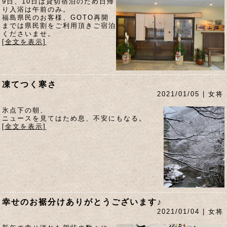
9日、10日は貸切宿泊のため日帰
り入浴は午前のみ。
福島県民のお客様、GOTO再開
までは県民割をご利用頂きご宿泊
くださいませ。
[全文を表示]
凍てつく寒さ
2021/01/05 | 女将
氷点下の朝、
ニュースを見てはため息、不安にもなる。
[全文を表示]
幸せのお裾分けありがとうございます♪
2021/01/04 | 女将