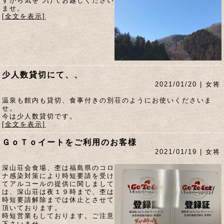
すから気をつけてお越しください
ませ。
[全文を表示]
少人数貸切にて、、
2021/01/20 | 女将
温泉も館内も貸切、食事付きの別荘のようにお使いくださいま
せ。
今は少人数貸切です。
[全文を表示]
ＧｏＴｏイートをご利用のお客様
2021/01/19 | 女将
深山荘会食場、杢は福島県のコロ
ナ感染対策により時短要請を受け
てアルコールの提供に関しまして
は、深山荘は夜１９時まで、杢は
時短要請解除までは休止とさせて
頂いております。
時短営業もしております。ご注意
下さいませ。