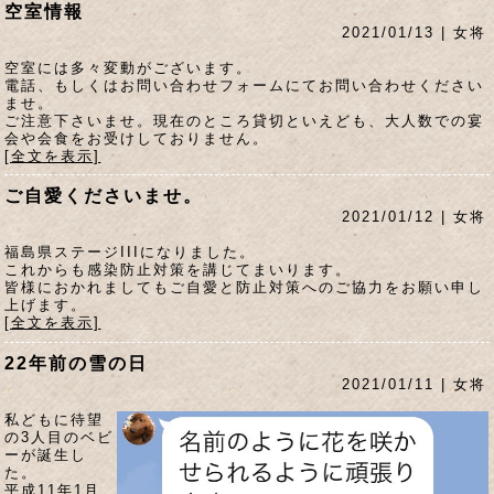
空室情報
2021/01/13 | 女将
空室には多々変動がございます。
電話、もしくはお問い合わせフォームにてお問い合わせください
ませ。
ご注意下さいませ。現在のところ貸切といえども、大人数での宴
会や会食をお受けしておりません。
[全文を表示]
ご自愛くださいませ。
2021/01/12 | 女将
福島県ステージIIIになりました。
これからも感染防止対策を講じてまいります。
皆様におかれましてもご自愛と防止対策へのご協力をお願い申し
上げます。
[全文を表示]
22年前の雪の日
2021/01/11 | 女将
私どもに待望
の3人目のベビ
ーが誕生し
た。
平成11年1月