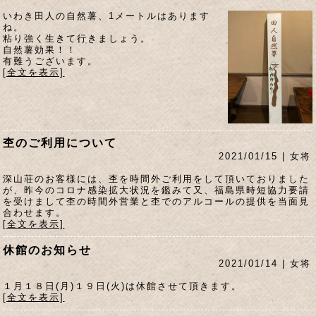
いわき田人の自然薯、1メートルはあります
ね。
粘り強く生きて行きましょう。
自然薯効果！！
有難うございます。
[全文を表示]
杢のご利用について
2021/01/15 | 女将
深山荘のお客様には、杢を時間外ご利用をして頂いておりました
が、昨今のコロナ感染拡大状況を鑑みて又、福島県時短協力要請
を受けまして杢の時間外営業と杢でのアルコールの提供を当面見
合わせます。
[全文を表示]
休館のお知らせ
2021/01/14 | 女将
１月１８日(月)１９日(火)は休館させて頂きます。
[全文を表示]