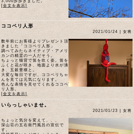
3,000歩歩きました。
[全文を表示]
ココペリ人形
2021/01/24 | 女将
数年前にお客様よりプレゼント頂
きました「ココペリ人形」
調べてみたらネイティブ・アメリ
カンの精霊の一人だそう。
ちょっと猫背で笛を吹く姿。笛を
ふくと花が咲き、地面より水が沸
き、五穀豊穣と。
大変な毎日ですが、ココペリちゃ
んを見ては元気になります。
色んな表情を見せてくれるココペ
リ人形。
[全文を表示]
いらっしゃいませ。
2021/01/23 | 女将
ちょっと気分を変えて、、、
深山荘の五右衛門風呂の宣伝で
す。