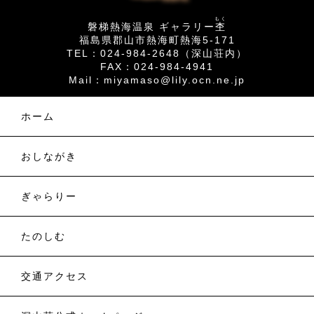
もく
磐梯熱海温泉 ギャラリー
杢
福島県郡山市熱海町熱海5-171
TEL：024-984-2648（深山荘内）
FAX：024-984-4941
Mail：
miyamaso@lily.ocn.ne.jp
ホーム
おしながき
ぎゃらりー
たのしむ
交通アクセス