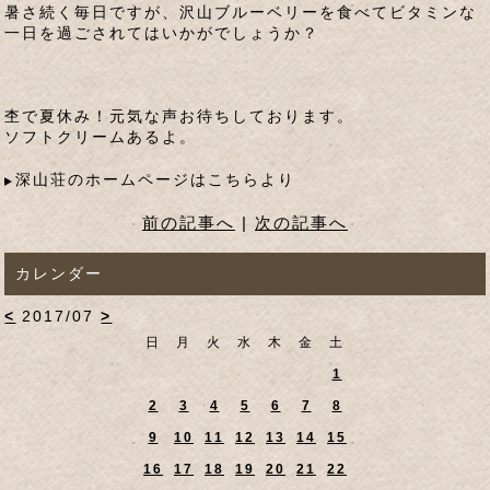
暑さ続く毎日ですが、沢山ブルーベリーを食べてビタミンな
一日を過ごされてはいかがでしょうか？
杢で夏休み！元気な声お待ちしております。
ソフトクリームあるよ。
深山荘のホームページはこちらより
前の記事へ
|
次の記事へ
カレンダー
<
2017/07
>
日
月
火
水
木
金
土
1
2
3
4
5
6
7
8
9
10
11
12
13
14
15
16
17
18
19
20
21
22