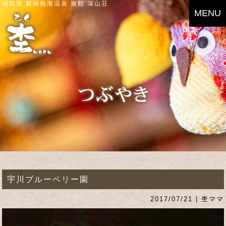
福島県 磐梯熱海温泉 旅館 深山荘
MENU
宇川ブルーベリー園
2017/07/21 | 杢ママ