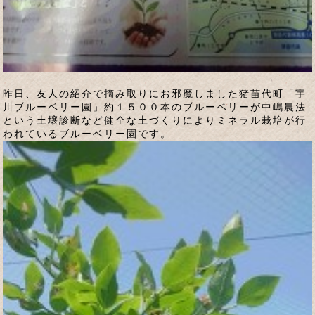
昨日、友人の紹介で摘み取りにお邪魔しました猪苗代町「宇
川ブルーベリー園」約１５００本のブルーベリーが中嶋農法
という土壌診断など健全な土づくりによりミネラル栽培が行
われているブルーベリー園です。