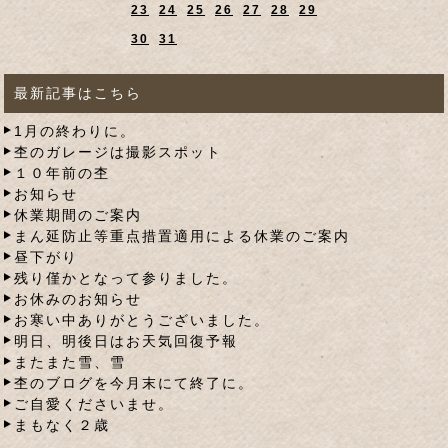
23
24
25
26
27
28
29
30
31
最新記事はこちら
1月の終わりに。
杢のガレージは撮影スポット
１０年前の杢
お知らせ
休業期間のご案内
まん延防止等重点措置適用による休業のご案内
昼下がり
残り僅かとなって参りました。
お休みのお知らせ
お寒い中ありがとうございました。
明日、明後日はお天気回復予報
またまた雪、雪
杢のブログを今月末にて終了に。
ご自愛くださいませ。
まもなく２歳