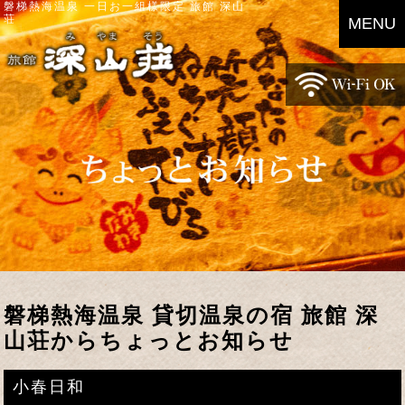
磐梯熱海温泉 一日お一組様限定 旅館 深山
荘
MENU
磐梯熱海温泉 貸切温泉の宿 旅館 深
山荘からちょっとお知らせ
小春日和