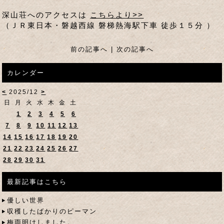
深山荘へのアクセスは
こちらより>>
（ＪＲ東日本・磐越西線 磐梯熱海駅下車 徒歩１５分 ）
前の記事へ
|
次の記事へ
カレンダー
<
2025/12
>
日
月
火
水
木
金
土
1
2
3
4
5
6
7
8
9
10
11
12
13
14
15
16
17
18
19
20
21
22
23
24
25
26
27
28
29
30
31
最新記事はこちら
優しい世界
収穫したばかりのピーマン
梅雨明けしました。