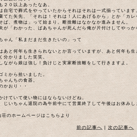
も２０以上あったなあ。
は自宅で葬式をやっていたからそれはそれは一式揃っています
棄てた矢先、「それは！それは！人にあげるから」とか「カレ
そば、煮物は」って始まり。断捨離はなかなか進みません。
夫が「わかった、ばあちゃんが死んだら俺が片付けしてやっか
ちゃん「私まだまだ生きたいの」って
はあと何年も生きられないとか言っていますが、あと何年も生
く分かりました笑笑。
しながら娘は強し！負けじと実家断捨離をして行きますよ。
ゴミから拾いました。
ちゃんちの食器。
のかおり・・
かけていて使い物にはならないけどね。
、じいちゃん退院の為午前中にて営業終了して午後はお休みし
山荘のホームページはこちらより
前の記事へ
|
次の記事へ