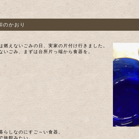
和のかおり
は燃えないごみの日、実家の片付け行きました。
ないごみ、まずは台所片っ端から食器を。
暮らしなのにすご～い食器。
で旅館みたい。