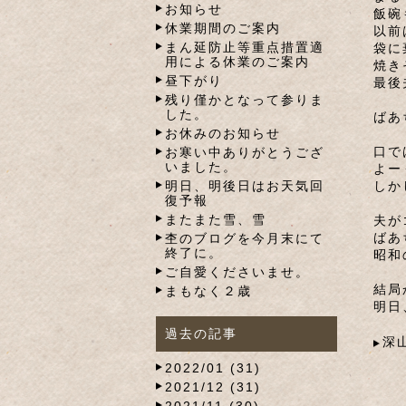
お知らせ
飯碗
休業期間のご案内
以前
まん延防止等重点措置適
袋に
用による休業のご案内
焼き
昼下がり
最後
残り僅かとなって参りま
した。
ばあ
お休みのお知らせ
口で
お寒い中ありがとうござ
いました。
よー
明日、明後日はお天気回
しか
復予報
またまた雪、雪
夫が
ばあ
杢のブログを今月末にて
終了に。
昭和
ご自愛くださいませ。
結局
まもなく２歳
明日
過去の記事
深
2022/01 (31)
2021/12 (31)
2021/11 (30)