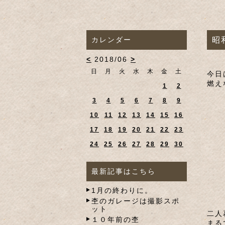
カレンダー
昭
<
2018/06
>
日
月
火
水
木
金
土
今日
燃え
1
2
3
4
5
6
7
8
9
10
11
12
13
14
15
16
17
18
19
20
21
22
23
24
25
26
27
28
29
30
最新記事はこちら
1月の終わりに。
杢のガレージは撮影スポ
ット
二人
１０年前の杢
まる